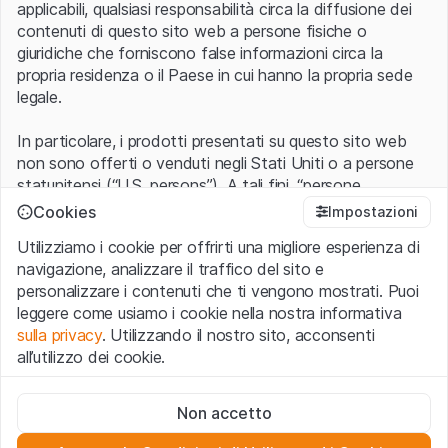
applicabili, qualsiasi responsabilità circa la diffusione dei
contenuti di questo sito web a persone fisiche o
giuridiche che forniscono false informazioni circa la
propria residenza o il Paese in cui hanno la propria sede
legale.
In particolare, i prodotti presentati su questo sito web
non sono offerti o venduti negli Stati Uniti o a persone
statunitensi (“U.S. persons”). A tali fini, “persone
statunitensi” vanno intese nel significato ad esse ascritto
Cookies
Impostazioni
nel Regulation S dello United States Securities Act of
Utilizziamo i cookie per offrirti una migliore esperienza di
1933 che include le persone residenti negli Stati Uniti
navigazione, analizzare il traffico del sito e
d’America, le società per azioni e le altre forme societarie
personalizzare i contenuti che ti vengono mostrati. Puoi
americane.
leggere come usiamo i cookie nella nostra informativa
sulla privacy
. Utilizzando il nostro sito, acconsenti
Condizioni di utilizzo e informazioni legali
all’utilizzo dei cookie.
Con l’accesso al sito web (di seguito, il “Sito”) si dichiara
di aver compreso e di accettare le informazioni legali, le
Cookie strettamente necessari
avvertenze importanti e le condizioni di utilizzo ivi rese
Non accetto
Questi cookie sono necessari per il funzionamento del sito
disponibili.
Nel caso in cui le
Condizioni di utilizzo
non
web e non possono essere disattivati.