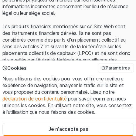
informations incorrectes concernant leur lieu de résidence
légal ou leur siège social.
Les produits financiers mentionnés sur ce Site Web sont
des instruments financiers dérivés. Ils ne sont pas
considérés comme des parts d'un placement collectif au
sens des articles 7 et suivants de la loi fédérale sur les
placements collectifs de capitaux (LPCC) et ne sont donc
ni surveillés par l'Autorité fédérale de surveillance des
marchés financiers (FINMA) ni enregistrés auprès de la
Cookies
Paramètres
FINMA. Les investisseurs ne bénéficient pas de la
Nous utilisons des cookies pour vous offrir une meilleure
protection spécifique des investisseurs prévue par la LPCC.
expérience de navigation, analyser le trafic sur le site et
vous proposer du contenu personnalisé. Lisez notre
Conditions d'utilisation et informations juridiques
déclaration de confidentialité
pour savoir comment nous
En utilisant le Site Web de Leonteq Securities AG (ci-après
utilisons les cookies. En utilisant notre site, vous consentez
"Site Web"), vous confirmez que vous avez compris et que
à l’utilisation que nous faisons des cookies.
vous acceptez les informations juridiques, les notes
importantes et les
Conditions d'utilisation
présentées ici. Si
Strictement nécessaires
vous n'acceptez pas les Conditions d'utilisation, veuillez-
Je n'accepte pas
Ces cookies sont nécessaires au bon fonctionnement du site
vous abstenir d'utiliser ce Site Web.
Internet et ne peuvent pas être désactivés.