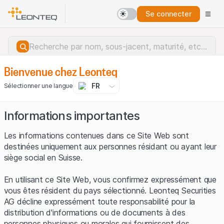
Se connecter
Bienvenue chez Leonteq
FR
Sélectionner une langue
Informations importantes
Les informations contenues dans ce Site Web sont
destinées uniquement aux personnes résidant ou ayant leur
siège social en Suisse.
En utilisant ce Site Web, vous confirmez expressément que
vous êtes résident du pays sélectionné. Leonteq Securities
AG décline expressément toute responsabilité pour la
distribution d'informations ou de documents à des
Erreur du serveur.
personnes physiques ou morales qui fournissent des