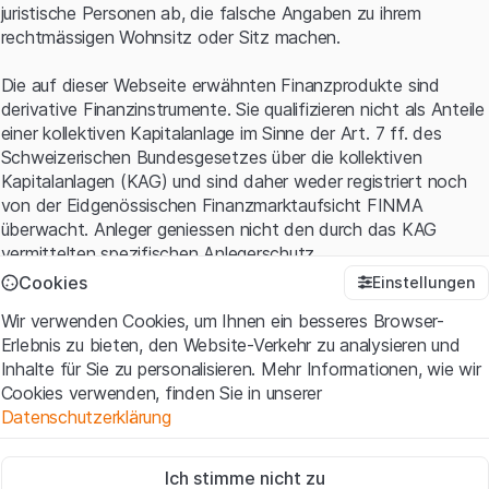
juristische Personen ab, die falsche Angaben zu ihrem
rechtmässigen Wohnsitz oder Sitz machen.
Die auf dieser Webseite erwähnten Finanzprodukte sind
derivative Finanzinstrumente. Sie qualifizieren nicht als Anteile
einer kollektiven Kapitalanlage im Sinne der Art. 7 ff. des
Schweizerischen Bundesgesetzes über die kollektiven
Kapitalanlagen (KAG) und sind daher weder registriert noch
von der Eidgenössischen Finanzmarktaufsicht FINMA
überwacht. Anleger geniessen nicht den durch das KAG
vermittelten spezifischen Anlegerschutz.
Cookies
Einstellungen
Anwendungsbedingungen und rechtliche Informationen
Wir verwenden Cookies, um Ihnen ein besseres Browser-
Mit dem Zugriff auf diese Website der Leonteq Securities AG
Erlebnis zu bieten, den Website-Verkehr zu analysieren und
(die "Website") erklären Sie, dass Sie die rechtlichen
Inhalte für Sie zu personalisieren. Mehr Informationen, wie wir
Informationen und die wichtigen Hinweise und
Cookies verwenden, finden Sie in unserer
Nutzungsbedingungen
verstanden haben und akzeptieren.
Datenschutzerklärung
Wenn Sie mit den Nutzungsbedingungen nicht einverstanden
sind, unterlassen Sie bitte den Zugriff auf diese Website.
Zwingend notwendig
Ich stimme nicht zu
Diese Cookies sind für die Website erforderlich und können nicht