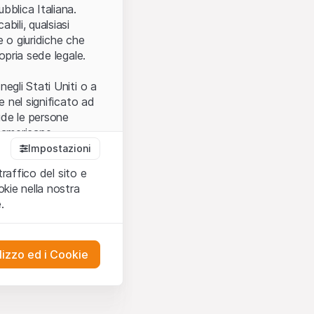
.
bblica Italiana.
bili, qualsiasi
e o giuridiche che
opria sede legale.
egli Stati Uniti o a
e nel significato ad
ude le persone
e americane.
Impostazioni
traffico del sito e
cettare le
kie nella nostra
ibili.
Nel caso in
.
ere l’utilizzo del
tivati.
lizzo ed i Cookie
del Sito”) contenuti o
presentano né
 comprendere
ities AG, EFG