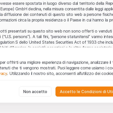
Errore del server
vesse essere spostata in luogo diverso dal territorio della Repu
Europe) GmbH declina, nella misura consentita dalle leggi applica
 la diffusione dei contenuti di questo sito web a persone fisich
ormazioni circa la propria residenza o il Paese in cui hanno la pr
odotti presentati su questo sito web non sono offerti o venduti n
 (“U.S. persons”). A tali fini, “persone statunitensi” vanno intes
egulation S dello United States Securities Act of 1933 che incl
 Uniti d’America, le società per azioni e le altre forme societari
zo e informazioni legali
per offrirti una migliore esperienza di navigazione, analizzare il 
o web (di seguito, il “Sito”) si dichiara di aver compreso e di ac
ntenuti che ti vengono mostrati. Puoi leggere come usiamo i coo
le avvertenze importanti e le condizioni di utilizzo ivi rese dispon
ivacy
. Utilizzando il nostro sito, acconsenti all’utilizzo dei cookie
 utilizzo
non siano accettate, l’utente è tenuto ad interromp
te necessari
cessari per il funzionamento del sito web e non possono essere disat
Non accetto
Accetto le Condizioni di Uti
 o invito ad acquistare
odotti, i dati, i servizi, gli strumenti, i documenti (i “Contenuti 
 Sito web hanno esclusivamente finalità informative e non rap
no in forma anonima le interazioni dei visitatori con il sito web per
tazione all’acquisto o alla vendita di prodotti di Leonteq Secur
to degli utenti.