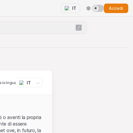
Accedi
IT
IT
 la lingua
 o aventi la propria
nte di essere
et ove, in futuro, la