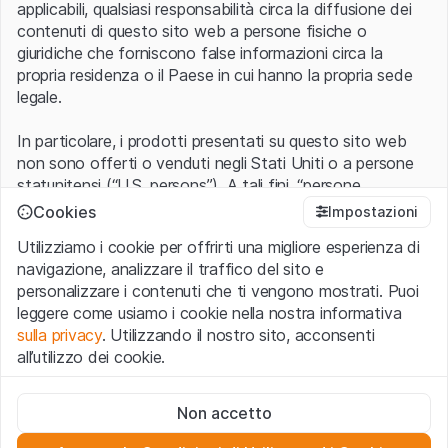
applicabili, qualsiasi responsabilità circa la diffusione dei
contenuti di questo sito web a persone fisiche o
giuridiche che forniscono false informazioni circa la
propria residenza o il Paese in cui hanno la propria sede
legale.
In particolare, i prodotti presentati su questo sito web
non sono offerti o venduti negli Stati Uniti o a persone
statunitensi (“U.S. persons”). A tali fini, “persone
statunitensi” vanno intese nel significato ad esse ascritto
Cookies
Impostazioni
nel Regulation S dello United States Securities Act of
Utilizziamo i cookie per offrirti una migliore esperienza di
1933 che include le persone residenti negli Stati Uniti
navigazione, analizzare il traffico del sito e
d’America, le società per azioni e le altre forme societarie
personalizzare i contenuti che ti vengono mostrati. Puoi
americane.
leggere come usiamo i cookie nella nostra informativa
sulla privacy
. Utilizzando il nostro sito, acconsenti
Condizioni di utilizzo e informazioni legali
all’utilizzo dei cookie.
Con l’accesso al sito web (di seguito, il “Sito”) si dichiara
di aver compreso e di accettare le informazioni legali, le
Cookie strettamente necessari
avvertenze importanti e le condizioni di utilizzo ivi rese
Non accetto
Questi cookie sono necessari per il funzionamento del sito
disponibili.
Nel caso in cui le
Condizioni di utilizzo
non
web e non possono essere disattivati.