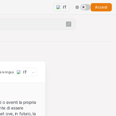
Accedi
IT
IT
 la lingua
 o aventi la propria
nte di essere
et ove, in futuro, la