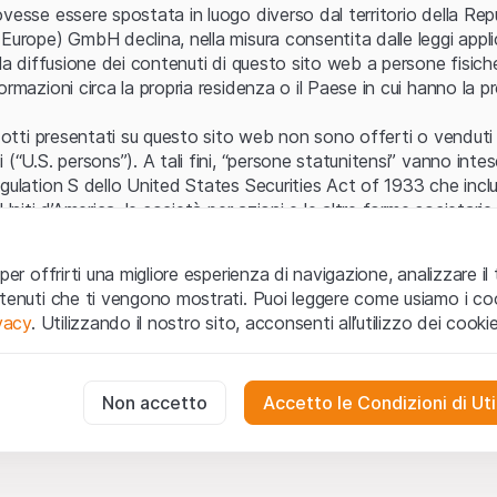
Errore del server
vesse essere spostata in luogo diverso dal territorio della Repu
Europe) GmbH declina, nella misura consentita dalle leggi applica
 la diffusione dei contenuti di questo sito web a persone fisich
ormazioni circa la propria residenza o il Paese in cui hanno la pr
odotti presentati su questo sito web non sono offerti o venduti n
 (“U.S. persons”). A tali fini, “persone statunitensi” vanno intes
egulation S dello United States Securities Act of 1933 che incl
 Uniti d’America, le società per azioni e le altre forme societari
zo e informazioni legali
per offrirti una migliore esperienza di navigazione, analizzare il 
o web (di seguito, il “Sito”) si dichiara di aver compreso e di ac
ntenuti che ti vengono mostrati. Puoi leggere come usiamo i coo
le avvertenze importanti e le condizioni di utilizzo ivi rese dispon
ivacy
. Utilizzando il nostro sito, acconsenti all’utilizzo dei cookie
 utilizzo
non siano accettate, l’utente è tenuto ad interromp
te necessari
cessari per il funzionamento del sito web e non possono essere disat
Non accetto
Accetto le Condizioni di Uti
 o invito ad acquistare
odotti, i dati, i servizi, gli strumenti, i documenti (i “Contenuti 
 Sito web hanno esclusivamente finalità informative e non rap
no in forma anonima le interazioni dei visitatori con il sito web per
tazione all’acquisto o alla vendita di prodotti di Leonteq Secur
to degli utenti.