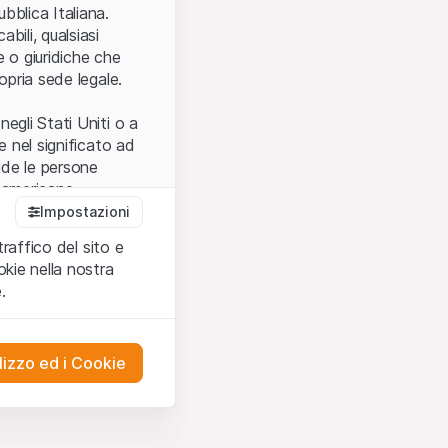
.
bblica Italiana.
bili, qualsiasi
e o giuridiche che
opria sede legale.
egli Stati Uniti o a
e nel significato ad
ude le persone
e americane.
Impostazioni
traffico del sito e
cettare le
kie nella nostra
ibili.
Nel caso in
.
ere l’utilizzo del
tivati.
lizzo ed i Cookie
del Sito”) contenuti o
presentano né
 comprendere
ities AG, EFG