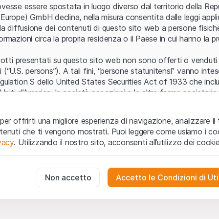
Errore del server
vesse essere spostata in luogo diverso dal territorio della Repu
Europe) GmbH declina, nella misura consentita dalle leggi applica
 la diffusione dei contenuti di questo sito web a persone fisich
ormazioni circa la propria residenza o il Paese in cui hanno la pr
odotti presentati su questo sito web non sono offerti o venduti n
 (“U.S. persons”). A tali fini, “persone statunitensi” vanno intes
egulation S dello United States Securities Act of 1933 che incl
 Uniti d’America, le società per azioni e le altre forme societari
zo e informazioni legali
per offrirti una migliore esperienza di navigazione, analizzare il 
o web (di seguito, il “Sito”) si dichiara di aver compreso e di ac
ntenuti che ti vengono mostrati. Puoi leggere come usiamo i coo
le avvertenze importanti e le condizioni di utilizzo ivi rese dispon
ivacy
. Utilizzando il nostro sito, acconsenti all’utilizzo dei cookie
 utilizzo
non siano accettate, l’utente è tenuto ad interromp
te necessari
cessari per il funzionamento del sito web e non possono essere disat
Non accetto
Accetto le Condizioni di Uti
 o invito ad acquistare
odotti, i dati, i servizi, gli strumenti, i documenti (i “Contenuti 
 Sito web hanno esclusivamente finalità informative e non rap
no in forma anonima le interazioni dei visitatori con il sito web per
tazione all’acquisto o alla vendita di prodotti di Leonteq Secur
to degli utenti.