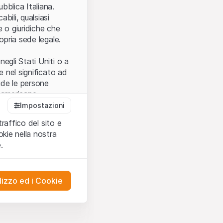
.
bblica Italiana.
bili, qualsiasi
e o giuridiche che
opria sede legale.
egli Stati Uniti o a
e nel significato ad
ude le persone
e americane.
Impostazioni
traffico del sito e
cettare le
kie nella nostra
ibili.
Nel caso in
.
ere l’utilizzo del
tivati.
lizzo ed i Cookie
del Sito”) contenuti o
presentano né
 comprendere
ities AG, EFG