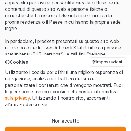
applicabili, qualsiasi responsabilità circa la diffusione dei
contenuti di questo sito web a persone fisiche o
giuridiche che forniscono false informazioni circa la
propria residenza o il Paese in cui hanno la propria sede
legale.
In particolare, i prodotti presentati su questo sito web
non sono offerti o venduti negli Stati Uniti o a persone
statunitensi (“U.S. persons”). A tali fini, “persone
statunitensi” vanno intese nel significato ad esse ascritto
Cookies
Impostazioni
nel Regulation S dello United States Securities Act of
Utilizziamo i cookie per offrirti una migliore esperienza di
1933 che include le persone residenti negli Stati Uniti
navigazione, analizzare il traffico del sito e
d’America, le società per azioni e le altre forme societarie
personalizzare i contenuti che ti vengono mostrati. Puoi
americane.
leggere come usiamo i cookie nella nostra informativa
sulla privacy
. Utilizzando il nostro sito, acconsenti
Condizioni di utilizzo e informazioni legali
all’utilizzo dei cookie.
Con l’accesso al sito web (di seguito, il “Sito”) si dichiara
di aver compreso e di accettare le informazioni legali, le
Cookie strettamente necessari
avvertenze importanti e le condizioni di utilizzo ivi rese
Non accetto
Questi cookie sono necessari per il funzionamento del sito
disponibili.
Nel caso in cui le
Condizioni di utilizzo
non
web e non possono essere disattivati.