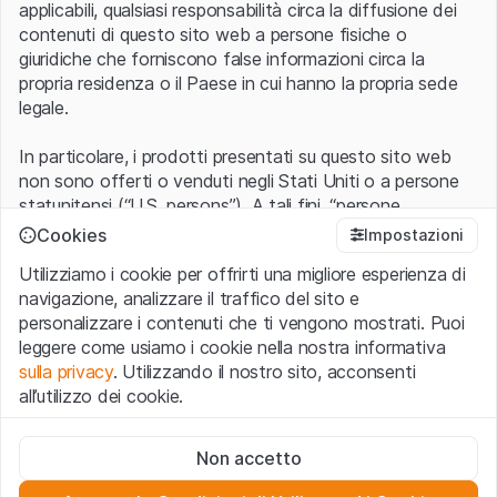
applicabili, qualsiasi responsabilità circa la diffusione dei
contenuti di questo sito web a persone fisiche o
giuridiche che forniscono false informazioni circa la
propria residenza o il Paese in cui hanno la propria sede
legale.
In particolare, i prodotti presentati su questo sito web
non sono offerti o venduti negli Stati Uniti o a persone
statunitensi (“U.S. persons”). A tali fini, “persone
statunitensi” vanno intese nel significato ad esse ascritto
Cookies
Impostazioni
nel Regulation S dello United States Securities Act of
Utilizziamo i cookie per offrirti una migliore esperienza di
1933 che include le persone residenti negli Stati Uniti
navigazione, analizzare il traffico del sito e
d’America, le società per azioni e le altre forme societarie
personalizzare i contenuti che ti vengono mostrati. Puoi
americane.
leggere come usiamo i cookie nella nostra informativa
sulla privacy
. Utilizzando il nostro sito, acconsenti
Condizioni di utilizzo e informazioni legali
all’utilizzo dei cookie.
Con l’accesso al sito web (di seguito, il “Sito”) si dichiara
di aver compreso e di accettare le informazioni legali, le
Cookie strettamente necessari
avvertenze importanti e le condizioni di utilizzo ivi rese
Non accetto
Questi cookie sono necessari per il funzionamento del sito
disponibili.
Nel caso in cui le
Condizioni di utilizzo
non
web e non possono essere disattivati.