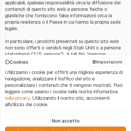
applicabili, qualsiasi responsabilità circa la diffusione dei
contenuti di questo sito web a persone fisiche o
giuridiche che forniscono false informazioni circa la
propria residenza o il Paese in cui hanno la propria sede
legale.
In particolare, i prodotti presentati su questo sito web
non sono offerti o venduti negli Stati Uniti o a persone
statunitensi (“U.S. persons”). A tali fini, “persone
statunitensi” vanno intese nel significato ad esse ascritto
Cookies
Impostazioni
nel Regulation S dello United States Securities Act of
Utilizziamo i cookie per offrirti una migliore esperienza di
1933 che include le persone residenti negli Stati Uniti
navigazione, analizzare il traffico del sito e
d’America, le società per azioni e le altre forme societarie
personalizzare i contenuti che ti vengono mostrati. Puoi
americane.
leggere come usiamo i cookie nella nostra informativa
sulla privacy
. Utilizzando il nostro sito, acconsenti
Condizioni di utilizzo e informazioni legali
all’utilizzo dei cookie.
Con l’accesso al sito web (di seguito, il “Sito”) si dichiara
di aver compreso e di accettare le informazioni legali, le
Cookie strettamente necessari
avvertenze importanti e le condizioni di utilizzo ivi rese
Non accetto
Questi cookie sono necessari per il funzionamento del sito
disponibili.
Nel caso in cui le
Condizioni di utilizzo
non
web e non possono essere disattivati.