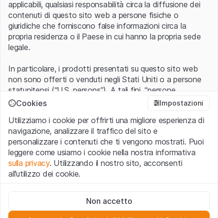
applicabili, qualsiasi responsabilità circa la diffusione dei
contenuti di questo sito web a persone fisiche o
giuridiche che forniscono false informazioni circa la
propria residenza o il Paese in cui hanno la propria sede
legale.
In particolare, i prodotti presentati su questo sito web
non sono offerti o venduti negli Stati Uniti o a persone
statunitensi (“U.S. persons”). A tali fini, “persone
statunitensi” vanno intese nel significato ad esse ascritto
Cookies
Impostazioni
nel Regulation S dello United States Securities Act of
Utilizziamo i cookie per offrirti una migliore esperienza di
1933 che include le persone residenti negli Stati Uniti
navigazione, analizzare il traffico del sito e
d’America, le società per azioni e le altre forme societarie
personalizzare i contenuti che ti vengono mostrati. Puoi
americane.
leggere come usiamo i cookie nella nostra informativa
sulla privacy
. Utilizzando il nostro sito, acconsenti
Condizioni di utilizzo e informazioni legali
all’utilizzo dei cookie.
Con l’accesso al sito web (di seguito, il “Sito”) si dichiara
di aver compreso e di accettare le informazioni legali, le
Cookie strettamente necessari
avvertenze importanti e le condizioni di utilizzo ivi rese
Non accetto
Questi cookie sono necessari per il funzionamento del sito
disponibili.
Nel caso in cui le
Condizioni di utilizzo
non
web e non possono essere disattivati.