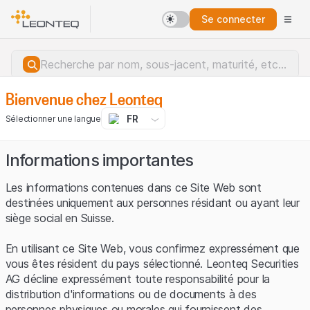
Se connecter
Bienvenue chez Leonteq
FR
Sélectionner une langue
Informations importantes
Les informations contenues dans ce Site Web sont
destinées uniquement aux personnes résidant ou ayant leur
siège social en Suisse.
En utilisant ce Site Web, vous confirmez expressément que
vous êtes résident du pays sélectionné. Leonteq Securities
AG décline expressément toute responsabilité pour la
distribution d'informations ou de documents à des
Erreur du serveur.
personnes physiques ou morales qui fournissent des