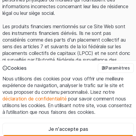
informations incorrectes concernant leur lieu de résidence
légal ou leur siège social.
Les produits financiers mentionnés sur ce Site Web sont
des instruments financiers dérivés. Ils ne sont pas
considérés comme des parts d'un placement collectif au
sens des articles 7 et suivants de la loi fédérale sur les
placements collectifs de capitaux (LPCC) et ne sont donc
ni surveillés par l'Autorité fédérale de surveillance des
marchés financiers (FINMA) ni enregistrés auprès de la
Cookies
Paramètres
FINMA. Les investisseurs ne bénéficient pas de la
Nous utilisons des cookies pour vous offrir une meilleure
protection spécifique des investisseurs prévue par la LPCC.
expérience de navigation, analyser le trafic sur le site et
vous proposer du contenu personnalisé. Lisez notre
Conditions d'utilisation et informations juridiques
déclaration de confidentialité
pour savoir comment nous
En utilisant le Site Web de Leonteq Securities AG (ci-après
utilisons les cookies. En utilisant notre site, vous consentez
"Site Web"), vous confirmez que vous avez compris et que
à l’utilisation que nous faisons des cookies.
vous acceptez les informations juridiques, les notes
importantes et les
Conditions d'utilisation
présentées ici. Si
Strictement nécessaires
vous n'acceptez pas les Conditions d'utilisation, veuillez-
Je n'accepte pas
Ces cookies sont nécessaires au bon fonctionnement du site
vous abstenir d'utiliser ce Site Web.
Internet et ne peuvent pas être désactivés.