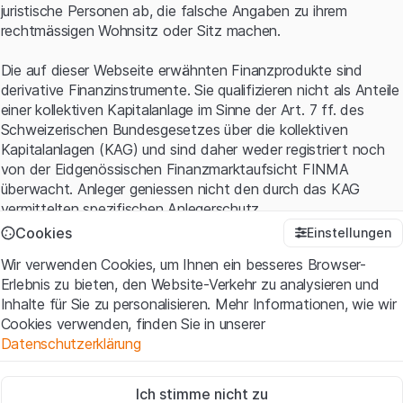
juristische Personen ab, die falsche Angaben zu ihrem
rechtmässigen Wohnsitz oder Sitz machen.
Die auf dieser Webseite erwähnten Finanzprodukte sind
derivative Finanzinstrumente. Sie qualifizieren nicht als Anteile
einer kollektiven Kapitalanlage im Sinne der Art. 7 ff. des
Schweizerischen Bundesgesetzes über die kollektiven
Kapitalanlagen (KAG) und sind daher weder registriert noch
von der Eidgenössischen Finanzmarktaufsicht FINMA
überwacht. Anleger geniessen nicht den durch das KAG
vermittelten spezifischen Anlegerschutz.
Cookies
Einstellungen
Anwendungsbedingungen und rechtliche Informationen
Wir verwenden Cookies, um Ihnen ein besseres Browser-
Mit dem Zugriff auf diese Website der Leonteq Securities AG
Erlebnis zu bieten, den Website-Verkehr zu analysieren und
(die "Website") erklären Sie, dass Sie die rechtlichen
Inhalte für Sie zu personalisieren. Mehr Informationen, wie wir
Informationen und die wichtigen Hinweise und
Cookies verwenden, finden Sie in unserer
Nutzungsbedingungen
verstanden haben und akzeptieren.
Datenschutzerklärung
Wenn Sie mit den Nutzungsbedingungen nicht einverstanden
sind, unterlassen Sie bitte den Zugriff auf diese Website.
Zwingend notwendig
Ich stimme nicht zu
Diese Cookies sind für die Website erforderlich und können nicht