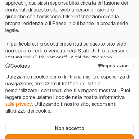
applicabili, qualsiasi responsabilità circa la diffusione dei
contenuti di questo sito web a persone fisiche o
giuridiche che forniscono false informazioni circa la
propria residenza o il Paese in cui hanno la propria sede
legale.
In particolare, i prodotti presentati su questo sito web
non sono offerti o venduti negli Stati Uniti o a persone
statunitensi (“U.S. persons”). A tali fini, “persone
statunitensi” vanno intese nel significato ad esse ascritto
Cookies
Impostazioni
nel Regulation S dello United States Securities Act of
Utilizziamo i cookie per offrirti una migliore esperienza di
1933 che include le persone residenti negli Stati Uniti
navigazione, analizzare il traffico del sito e
d’America, le società per azioni e le altre forme societarie
personalizzare i contenuti che ti vengono mostrati. Puoi
americane.
leggere come usiamo i cookie nella nostra informativa
sulla privacy
. Utilizzando il nostro sito, acconsenti
Condizioni di utilizzo e informazioni legali
all’utilizzo dei cookie.
Con l’accesso al sito web (di seguito, il “Sito”) si dichiara
di aver compreso e di accettare le informazioni legali, le
Cookie strettamente necessari
avvertenze importanti e le condizioni di utilizzo ivi rese
Non accetto
Questi cookie sono necessari per il funzionamento del sito
disponibili.
Nel caso in cui le
Condizioni di utilizzo
non
web e non possono essere disattivati.