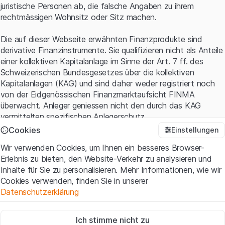
juristische Personen ab, die falsche Angaben zu ihrem
rechtmässigen Wohnsitz oder Sitz machen.
Die auf dieser Webseite erwähnten Finanzprodukte sind
derivative Finanzinstrumente. Sie qualifizieren nicht als Anteile
einer kollektiven Kapitalanlage im Sinne der Art. 7 ff. des
Schweizerischen Bundesgesetzes über die kollektiven
Kapitalanlagen (KAG) und sind daher weder registriert noch
von der Eidgenössischen Finanzmarktaufsicht FINMA
überwacht. Anleger geniessen nicht den durch das KAG
vermittelten spezifischen Anlegerschutz.
Cookies
Einstellungen
Anwendungsbedingungen und rechtliche Informationen
Wir verwenden Cookies, um Ihnen ein besseres Browser-
Mit dem Zugriff auf diese Website der Leonteq Securities AG
Erlebnis zu bieten, den Website-Verkehr zu analysieren und
(die "Website") erklären Sie, dass Sie die rechtlichen
Inhalte für Sie zu personalisieren. Mehr Informationen, wie wir
Informationen und die wichtigen Hinweise und
Cookies verwenden, finden Sie in unserer
Nutzungsbedingungen
verstanden haben und akzeptieren.
Datenschutzerklärung
Wenn Sie mit den Nutzungsbedingungen nicht einverstanden
sind, unterlassen Sie bitte den Zugriff auf diese Website.
Zwingend notwendig
Ich stimme nicht zu
Diese Cookies sind für die Website erforderlich und können nicht