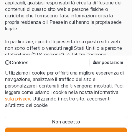
applicabili, qualsiasi responsabilità circa la diffusione dei
contenuti di questo sito web a persone fisiche o
giuridiche che forniscono false informazioni circa la
propria residenza o il Paese in cui hanno la propria sede
legale.
In particolare, i prodotti presentati su questo sito web
non sono offerti o venduti negli Stati Uniti o a persone
statunitensi (“U.S. persons”). A tali fini, “persone
statunitensi” vanno intese nel significato ad esse ascritto
Cookies
Impostazioni
nel Regulation S dello United States Securities Act of
Utilizziamo i cookie per offrirti una migliore esperienza di
1933 che include le persone residenti negli Stati Uniti
navigazione, analizzare il traffico del sito e
d’America, le società per azioni e le altre forme societarie
personalizzare i contenuti che ti vengono mostrati. Puoi
americane.
leggere come usiamo i cookie nella nostra informativa
sulla privacy
. Utilizzando il nostro sito, acconsenti
Condizioni di utilizzo e informazioni legali
all’utilizzo dei cookie.
Con l’accesso al sito web (di seguito, il “Sito”) si dichiara
di aver compreso e di accettare le informazioni legali, le
Cookie strettamente necessari
avvertenze importanti e le condizioni di utilizzo ivi rese
Non accetto
Questi cookie sono necessari per il funzionamento del sito
disponibili.
Nel caso in cui le
Condizioni di utilizzo
non
web e non possono essere disattivati.