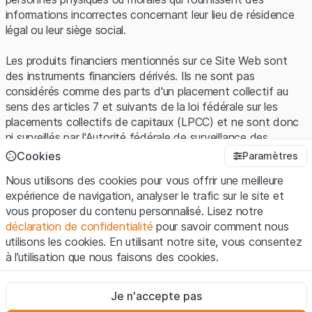
informations incorrectes concernant leur lieu de résidence
légal ou leur siège social.
Les produits financiers mentionnés sur ce Site Web sont
des instruments financiers dérivés. Ils ne sont pas
considérés comme des parts d'un placement collectif au
sens des articles 7 et suivants de la loi fédérale sur les
placements collectifs de capitaux (LPCC) et ne sont donc
ni surveillés par l'Autorité fédérale de surveillance des
marchés financiers (FINMA) ni enregistrés auprès de la
Cookies
Paramètres
FINMA. Les investisseurs ne bénéficient pas de la
Nous utilisons des cookies pour vous offrir une meilleure
protection spécifique des investisseurs prévue par la LPCC.
expérience de navigation, analyser le trafic sur le site et
vous proposer du contenu personnalisé. Lisez notre
Conditions d'utilisation et informations juridiques
déclaration de confidentialité
pour savoir comment nous
En utilisant le Site Web de Leonteq Securities AG (ci-après
utilisons les cookies. En utilisant notre site, vous consentez
"Site Web"), vous confirmez que vous avez compris et que
à l’utilisation que nous faisons des cookies.
vous acceptez les informations juridiques, les notes
importantes et les
Conditions d'utilisation
présentées ici. Si
Strictement nécessaires
vous n'acceptez pas les Conditions d'utilisation, veuillez-
Je n'accepte pas
Ces cookies sont nécessaires au bon fonctionnement du site
vous abstenir d'utiliser ce Site Web.
Internet et ne peuvent pas être désactivés.