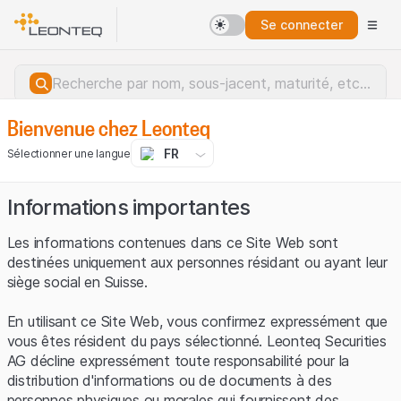
Se connecter
Bienvenue chez Leonteq
FR
Sélectionner une langue
Informations importantes
Les informations contenues dans ce Site Web sont
destinées uniquement aux personnes résidant ou ayant leur
siège social en Suisse.
En utilisant ce Site Web, vous confirmez expressément que
vous êtes résident du pays sélectionné. Leonteq Securities
AG décline expressément toute responsabilité pour la
distribution d'informations ou de documents à des
Erreur du serveur.
personnes physiques ou morales qui fournissent des