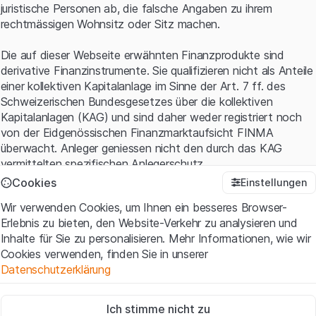
juristische Personen ab, die falsche Angaben zu ihrem
rechtmässigen Wohnsitz oder Sitz machen.
Die auf dieser Webseite erwähnten Finanzprodukte sind
derivative Finanzinstrumente. Sie qualifizieren nicht als Anteile
einer kollektiven Kapitalanlage im Sinne der Art. 7 ff. des
Schweizerischen Bundesgesetzes über die kollektiven
Kapitalanlagen (KAG) und sind daher weder registriert noch
von der Eidgenössischen Finanzmarktaufsicht FINMA
überwacht. Anleger geniessen nicht den durch das KAG
vermittelten spezifischen Anlegerschutz.
Cookies
Einstellungen
Anwendungsbedingungen und rechtliche Informationen
Wir verwenden Cookies, um Ihnen ein besseres Browser-
Mit dem Zugriff auf diese Website der Leonteq Securities AG
Erlebnis zu bieten, den Website-Verkehr zu analysieren und
(die "Website") erklären Sie, dass Sie die rechtlichen
Inhalte für Sie zu personalisieren. Mehr Informationen, wie wir
Informationen und die wichtigen Hinweise und
Cookies verwenden, finden Sie in unserer
Nutzungsbedingungen
verstanden haben und akzeptieren.
Datenschutzerklärung
Wenn Sie mit den Nutzungsbedingungen nicht einverstanden
sind, unterlassen Sie bitte den Zugriff auf diese Website.
Zwingend notwendig
Ich stimme nicht zu
Diese Cookies sind für die Website erforderlich und können nicht