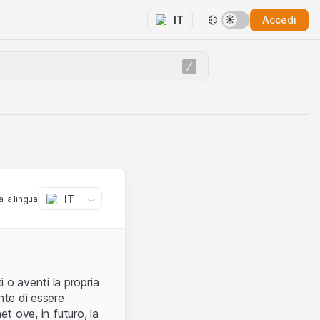
Accedi
IT
IT
 la lingua
 o aventi la propria
nte di essere
et ove, in futuro, la