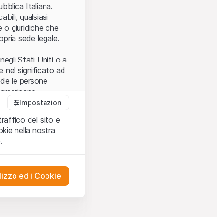
.
bblica Italiana.
bili, qualsiasi
e o giuridiche che
opria sede legale.
egli Stati Uniti o a
e nel significato ad
ude le persone
e americane.
Impostazioni
traffico del sito e
cettare le
kie nella nostra
ibili.
Nel caso in
.
ere l’utilizzo del
tivati.
lizzo ed i Cookie
del Sito”) contenuti o
presentano né
 comprendere
ities AG, EFG