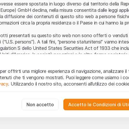
Errore del server
vesse essere spostata in luogo diverso dal territorio della Repu
Europe) GmbH declina, nella misura consentita dalle leggi applica
 la diffusione dei contenuti di questo sito web a persone fisich
ormazioni circa la propria residenza o il Paese in cui hanno la pr
odotti presentati su questo sito web non sono offerti o venduti n
 (“U.S. persons”). A tali fini, “persone statunitensi” vanno intes
egulation S dello United States Securities Act of 1933 che incl
 Uniti d’America, le società per azioni e le altre forme societari
zo e informazioni legali
per offrirti una migliore esperienza di navigazione, analizzare il 
o web (di seguito, il “Sito”) si dichiara di aver compreso e di ac
ntenuti che ti vengono mostrati. Puoi leggere come usiamo i coo
le avvertenze importanti e le condizioni di utilizzo ivi rese dispon
ivacy
. Utilizzando il nostro sito, acconsenti all’utilizzo dei cookie
 utilizzo
non siano accettate, l’utente è tenuto ad interromp
te necessari
cessari per il funzionamento del sito web e non possono essere disat
Non accetto
Accetto le Condizioni di Uti
 o invito ad acquistare
odotti, i dati, i servizi, gli strumenti, i documenti (i “Contenuti 
 Sito web hanno esclusivamente finalità informative e non rap
no in forma anonima le interazioni dei visitatori con il sito web per
tazione all’acquisto o alla vendita di prodotti di Leonteq Secur
to degli utenti.