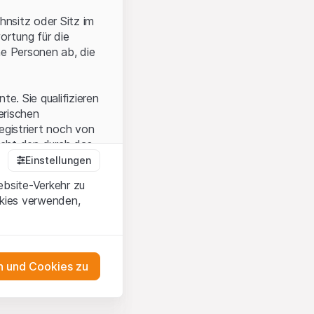
hnsitz oder Sitz im
ortung für die
he Personen ab, die
e. Sie qualifizieren
zerischen
egistriert noch von
icht den durch das
Einstellungen
ebsite-Verkehr zu
okies verwenden,
en Sie, dass Sie die
erstanden haben
 unterlassen Sie
 und Cookies zu
n dem auf der
as Engagement
tnern, welche die