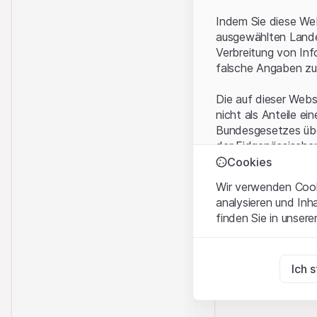
Indem Sie diese Web
ausgewählten Landes
Verbreitung von Inf
falsche Angaben zu
Die auf dieser Webs
nicht als Anteile ei
Bundesgesetzes über
der Eidgenössische
KAG vermittelten sp
Cookies
Wir verwenden Cooki
Anwendungsbeding
analysieren und Inh
Mit dem Zugriff auf
finden Sie in unsere
rechtlichen Informa
und akzeptieren. We
Zwingend notwend
bitte den Zugriff au
Diese Cookies sind fü
Ich 
Eigentumsrechte
Zu Analysezwecke
Sämtliche Immateria
Diese Cookies verfol
Website enthaltenen