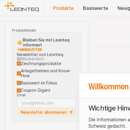
Produkte
Basis​werte
Neuig
Produktdetails
Bleiben Sie mit Leonteq
informiert
NEWSLETTER
Newsletter von Leonteq
Wöchentlich
Zeichnungsprodukte
Anlagethemen und Know-
How
Willkommen 
Basiswert im Fokus
Coupon Gigant
Email
Wichtige Hin
Newsletter abonnieren
Die Informationen a
Schweiz gedacht.