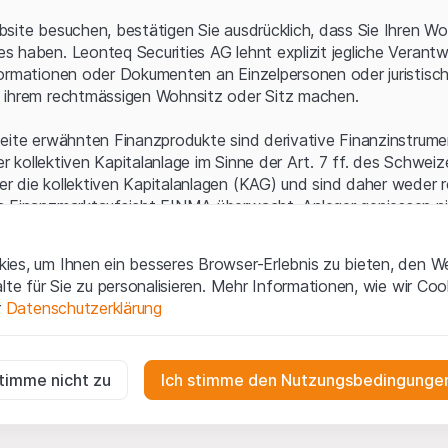
Serverfehler.
site besuchen, bestätigen Sie ausdrücklich, dass Sie Ihren Wo
 haben. Leonteq Securities AG lehnt explizit jegliche Verantw
ormationen oder Dokumenten an Einzelpersonen oder juristisc
 ihrem rechtmässigen Wohnsitz oder Sitz machen.
eite erwähnten Finanzprodukte sind derivative Finanzinstrument
ner kollektiven Kapitalanlage im Sinne der Art. 7 ff. des Schwei
 die kollektiven Kapitalanlagen (KAG) und sind daher weder r
n Finanzmarktaufsicht FINMA überwacht. Anleger geniessen n
ezifischen Anlegerschutz.
es, um Ihnen ein besseres Browser-Erlebnis zu bieten, den W
ungen und rechtliche Informationen
alte für Sie zu personalisieren. Mehr Informationen, wie wir Co
 diese Website der Leonteq Securities AG (die "Website") erklär
r
Datenschutzerklärung
tionen und die wichtigen Hinweise und
Nutzungsbedingungen
v
nn Sie mit den Nutzungsbedingungen nicht einverstanden sind,
ig
f diese Website.
r die Website erforderlich und können nicht deaktiviert werden.
stimme nicht zu
Ich stimme den Nutzungsbedingungen
n
lgüterrechte (wie z.B. Urheber¬, Design¬ und Markenrechte) a
gen die Interaktionen der Website-Besucher in anonymer Form, um d
 Material liegen bei Leonteq Securities AG oder Plattform-Par