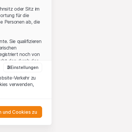
hnsitz oder Sitz im
ortung für die
he Personen ab, die
e. Sie qualifizieren
zerischen
egistriert noch von
icht den durch das
Einstellungen
ebsite-Verkehr zu
okies verwenden,
en Sie, dass Sie die
erstanden haben
 unterlassen Sie
 und Cookies zu
n dem auf der
as Engagement
tnern, welche die