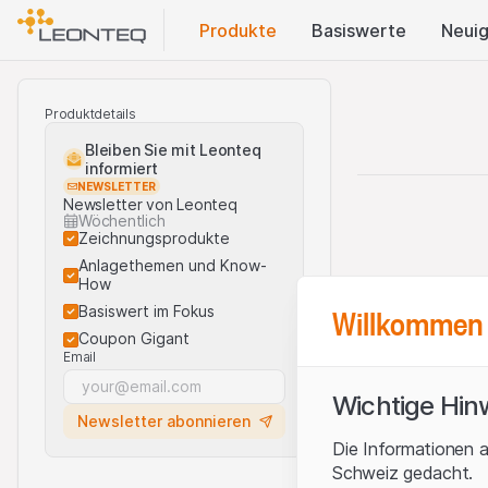
Produkte
Basis​werte
Neuig
Produktdetails
Bleiben Sie mit Leonteq
informiert
NEWSLETTER
Newsletter von Leonteq
Wöchentlich
Zeichnungsprodukte
Anlagethemen und Know-
How
Willkommen 
Basiswert im Fokus
Coupon Gigant
Email
Wichtige Hin
Newsletter abonnieren
Die Informationen a
Schweiz gedacht.