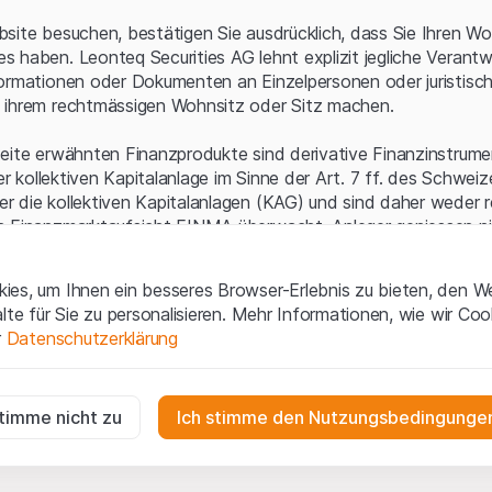
Serverfehler.
site besuchen, bestätigen Sie ausdrücklich, dass Sie Ihren Wo
 haben. Leonteq Securities AG lehnt explizit jegliche Verantw
ormationen oder Dokumenten an Einzelpersonen oder juristisc
 ihrem rechtmässigen Wohnsitz oder Sitz machen.
eite erwähnten Finanzprodukte sind derivative Finanzinstrument
ner kollektiven Kapitalanlage im Sinne der Art. 7 ff. des Schwei
 die kollektiven Kapitalanlagen (KAG) und sind daher weder r
n Finanzmarktaufsicht FINMA überwacht. Anleger geniessen n
ezifischen Anlegerschutz.
es, um Ihnen ein besseres Browser-Erlebnis zu bieten, den W
ungen und rechtliche Informationen
alte für Sie zu personalisieren. Mehr Informationen, wie wir Co
 diese Website der Leonteq Securities AG (die "Website") erklär
r
Datenschutzerklärung
tionen und die wichtigen Hinweise und
Nutzungsbedingungen
v
nn Sie mit den Nutzungsbedingungen nicht einverstanden sind,
ig
f diese Website.
r die Website erforderlich und können nicht deaktiviert werden.
stimme nicht zu
Ich stimme den Nutzungsbedingungen
n
lgüterrechte (wie z.B. Urheber¬, Design¬ und Markenrechte) a
gen die Interaktionen der Website-Besucher in anonymer Form, um d
 Material liegen bei Leonteq Securities AG oder Plattform-Par