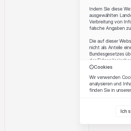
Indem Sie diese Web
ausgewählten Landes
Verbreitung von Inf
falsche Angaben zu
Die auf dieser Webs
nicht als Anteile ei
Bundesgesetzes über
der Eidgenössische
KAG vermittelten sp
Cookies
Wir verwenden Cooki
Anwendungsbeding
analysieren und Inh
Mit dem Zugriff auf
finden Sie in unsere
rechtlichen Informa
und akzeptieren. We
Zwingend notwend
bitte den Zugriff au
Diese Cookies sind fü
Ich 
Eigentumsrechte
Zu Analysezwecke
Sämtliche Immateria
Diese Cookies verfol
Website enthaltenen