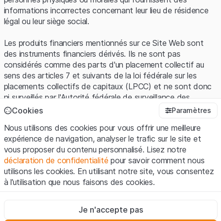
informations incorrectes concernant leur lieu de résidence
légal ou leur siège social.
Les produits financiers mentionnés sur ce Site Web sont
des instruments financiers dérivés. Ils ne sont pas
considérés comme des parts d'un placement collectif au
sens des articles 7 et suivants de la loi fédérale sur les
placements collectifs de capitaux (LPCC) et ne sont donc
ni surveillés par l'Autorité fédérale de surveillance des
marchés financiers (FINMA) ni enregistrés auprès de la
Cookies
Paramètres
FINMA. Les investisseurs ne bénéficient pas de la
Nous utilisons des cookies pour vous offrir une meilleure
protection spécifique des investisseurs prévue par la LPCC.
expérience de navigation, analyser le trafic sur le site et
vous proposer du contenu personnalisé. Lisez notre
Conditions d'utilisation et informations juridiques
déclaration de confidentialité
pour savoir comment nous
En utilisant le Site Web de Leonteq Securities AG (ci-après
utilisons les cookies. En utilisant notre site, vous consentez
"Site Web"), vous confirmez que vous avez compris et que
à l’utilisation que nous faisons des cookies.
vous acceptez les informations juridiques, les notes
importantes et les
Conditions d'utilisation
présentées ici. Si
Strictement nécessaires
vous n'acceptez pas les Conditions d'utilisation, veuillez-
Je n'accepte pas
Ces cookies sont nécessaires au bon fonctionnement du site
vous abstenir d'utiliser ce Site Web.
Internet et ne peuvent pas être désactivés.