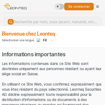
Se connecter
Bienvenue chez Leonteq
FR
Sélectionner une langue
Informations importantes
Les informations contenues dans ce Site Web sont
destinées uniquement aux personnes résidant ou ayant leur
siège social en Suisse.
En utilisant ce Site Web, vous confirmez expressément que
vous êtes résident du pays sélectionné. Leonteq Securities
AG décline expressément toute responsabilité pour la
distribution d'informations ou de documents à des
Erreur du serveur.
personnes physiques ou morales qui fournissent des