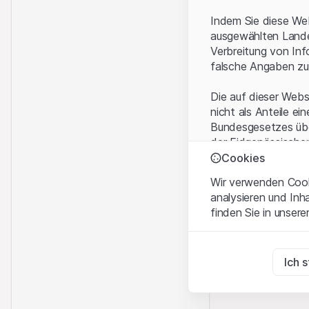
Indem Sie diese Web
ausgewählten Landes
Verbreitung von Inf
falsche Angaben zu
Die auf dieser Webs
nicht als Anteile ei
Bundesgesetzes über
der Eidgenössische
KAG vermittelten sp
Cookies
Wir verwenden Cooki
Anwendungsbeding
analysieren und Inh
Mit dem Zugriff auf
finden Sie in unsere
rechtlichen Informa
und akzeptieren. We
Zwingend notwend
bitte den Zugriff au
Diese Cookies sind fü
Ich 
Eigentumsrechte
Zu Analysezwecke
Sämtliche Immateria
Diese Cookies verfol
Website enthaltenen