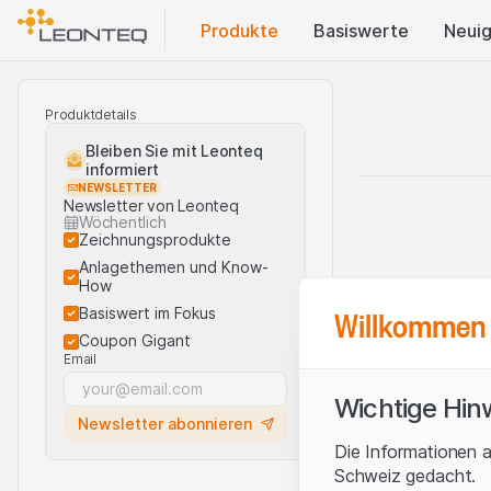
Produkte
Basis​werte
Neuig
Produktdetails
Bleiben Sie mit Leonteq
informiert
NEWSLETTER
Newsletter von Leonteq
Wöchentlich
Zeichnungsprodukte
Anlagethemen und Know-
How
Willkommen 
Basiswert im Fokus
Coupon Gigant
Email
Wichtige Hin
Newsletter abonnieren
Die Informationen a
Schweiz gedacht.