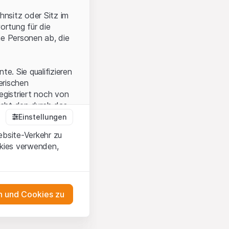
hnsitz oder Sitz im
ortung für die
he Personen ab, die
e. Sie qualifizieren
zerischen
egistriert noch von
icht den durch das
Einstellungen
ebsite-Verkehr zu
okies verwenden,
en Sie, dass Sie die
erstanden haben
 unterlassen Sie
 und Cookies zu
n dem auf der
as Engagement
tnern, welche die