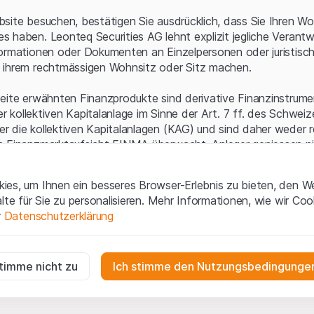
Serverfehler.
site besuchen, bestätigen Sie ausdrücklich, dass Sie Ihren Wo
 haben. Leonteq Securities AG lehnt explizit jegliche Verantw
ormationen oder Dokumenten an Einzelpersonen oder juristisc
 ihrem rechtmässigen Wohnsitz oder Sitz machen.
eite erwähnten Finanzprodukte sind derivative Finanzinstrument
ner kollektiven Kapitalanlage im Sinne der Art. 7 ff. des Schwei
 die kollektiven Kapitalanlagen (KAG) und sind daher weder r
n Finanzmarktaufsicht FINMA überwacht. Anleger geniessen n
ezifischen Anlegerschutz.
es, um Ihnen ein besseres Browser-Erlebnis zu bieten, den W
ungen und rechtliche Informationen
alte für Sie zu personalisieren. Mehr Informationen, wie wir Co
 diese Website der Leonteq Securities AG (die "Website") erklär
r
Datenschutzerklärung
tionen und die wichtigen Hinweise und
Nutzungsbedingungen
v
nn Sie mit den Nutzungsbedingungen nicht einverstanden sind,
ig
f diese Website.
r die Website erforderlich und können nicht deaktiviert werden.
stimme nicht zu
Ich stimme den Nutzungsbedingungen
n
lgüterrechte (wie z.B. Urheber¬, Design¬ und Markenrechte) a
gen die Interaktionen der Website-Besucher in anonymer Form, um d
 Material liegen bei Leonteq Securities AG oder Plattform-Par