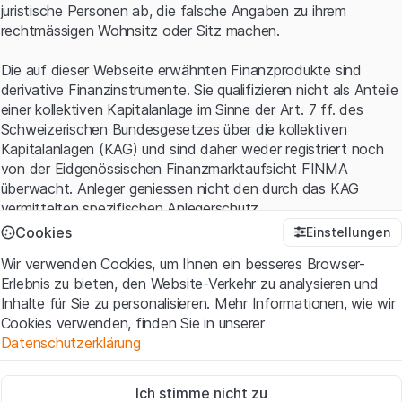
juristische Personen ab, die falsche Angaben zu ihrem
rechtmässigen Wohnsitz oder Sitz machen.
Die auf dieser Webseite erwähnten Finanzprodukte sind
derivative Finanzinstrumente. Sie qualifizieren nicht als Anteile
einer kollektiven Kapitalanlage im Sinne der Art. 7 ff. des
Schweizerischen Bundesgesetzes über die kollektiven
Kapitalanlagen (KAG) und sind daher weder registriert noch
von der Eidgenössischen Finanzmarktaufsicht FINMA
überwacht. Anleger geniessen nicht den durch das KAG
vermittelten spezifischen Anlegerschutz.
Cookies
Einstellungen
Anwendungsbedingungen und rechtliche Informationen
Wir verwenden Cookies, um Ihnen ein besseres Browser-
Mit dem Zugriff auf diese Website der Leonteq Securities AG
Erlebnis zu bieten, den Website-Verkehr zu analysieren und
(die "Website") erklären Sie, dass Sie die rechtlichen
Inhalte für Sie zu personalisieren. Mehr Informationen, wie wir
Informationen und die wichtigen Hinweise und
Cookies verwenden, finden Sie in unserer
Nutzungsbedingungen
verstanden haben und akzeptieren.
Datenschutzerklärung
Wenn Sie mit den Nutzungsbedingungen nicht einverstanden
sind, unterlassen Sie bitte den Zugriff auf diese Website.
Zwingend notwendig
Ich stimme nicht zu
Diese Cookies sind für die Website erforderlich und können nicht