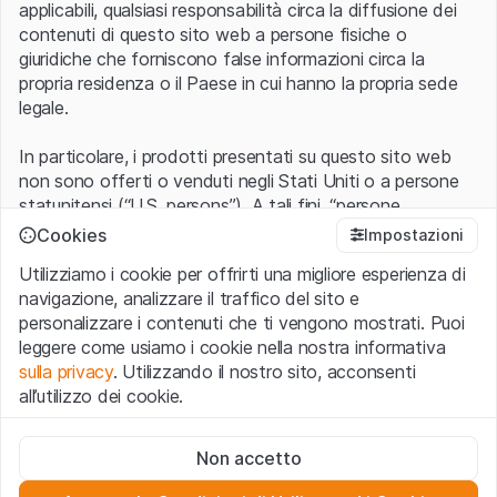
applicabili, qualsiasi responsabilità circa la diffusione dei
contenuti di questo sito web a persone fisiche o
giuridiche che forniscono false informazioni circa la
propria residenza o il Paese in cui hanno la propria sede
legale.
In particolare, i prodotti presentati su questo sito web
non sono offerti o venduti negli Stati Uniti o a persone
statunitensi (“U.S. persons”). A tali fini, “persone
statunitensi” vanno intese nel significato ad esse ascritto
Cookies
Impostazioni
nel Regulation S dello United States Securities Act of
Utilizziamo i cookie per offrirti una migliore esperienza di
1933 che include le persone residenti negli Stati Uniti
navigazione, analizzare il traffico del sito e
d’America, le società per azioni e le altre forme societarie
personalizzare i contenuti che ti vengono mostrati. Puoi
americane.
leggere come usiamo i cookie nella nostra informativa
sulla privacy
. Utilizzando il nostro sito, acconsenti
Condizioni di utilizzo e informazioni legali
all’utilizzo dei cookie.
Con l’accesso al sito web (di seguito, il “Sito”) si dichiara
di aver compreso e di accettare le informazioni legali, le
Cookie strettamente necessari
avvertenze importanti e le condizioni di utilizzo ivi rese
Non accetto
Questi cookie sono necessari per il funzionamento del sito
disponibili.
Nel caso in cui le
Condizioni di utilizzo
non
web e non possono essere disattivati.