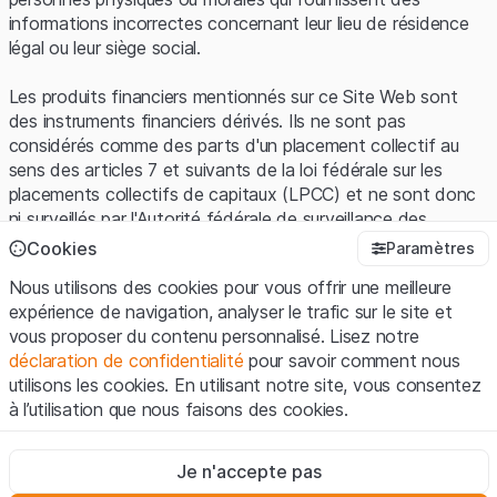
informations incorrectes concernant leur lieu de résidence
légal ou leur siège social.
Les produits financiers mentionnés sur ce Site Web sont
des instruments financiers dérivés. Ils ne sont pas
considérés comme des parts d'un placement collectif au
sens des articles 7 et suivants de la loi fédérale sur les
placements collectifs de capitaux (LPCC) et ne sont donc
ni surveillés par l'Autorité fédérale de surveillance des
marchés financiers (FINMA) ni enregistrés auprès de la
Cookies
Paramètres
FINMA. Les investisseurs ne bénéficient pas de la
Nous utilisons des cookies pour vous offrir une meilleure
protection spécifique des investisseurs prévue par la LPCC.
expérience de navigation, analyser le trafic sur le site et
vous proposer du contenu personnalisé. Lisez notre
Conditions d'utilisation et informations juridiques
déclaration de confidentialité
pour savoir comment nous
En utilisant le Site Web de Leonteq Securities AG (ci-après
utilisons les cookies. En utilisant notre site, vous consentez
"Site Web"), vous confirmez que vous avez compris et que
à l’utilisation que nous faisons des cookies.
vous acceptez les informations juridiques, les notes
importantes et les
Conditions d'utilisation
présentées ici. Si
Strictement nécessaires
vous n'acceptez pas les Conditions d'utilisation, veuillez-
Je n'accepte pas
Ces cookies sont nécessaires au bon fonctionnement du site
vous abstenir d'utiliser ce Site Web.
Internet et ne peuvent pas être désactivés.