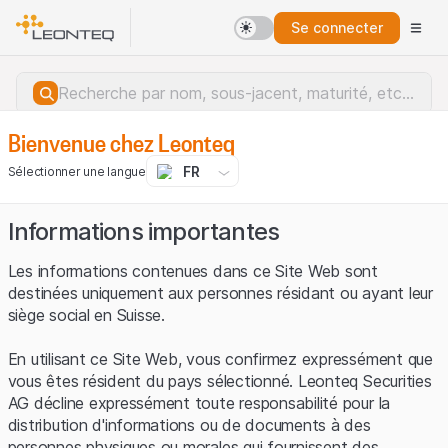
Se connecter
Bienvenue chez Leonteq
FR
Sélectionner une langue
Informations importantes
Les informations contenues dans ce Site Web sont
destinées uniquement aux personnes résidant ou ayant leur
siège social en Suisse.
En utilisant ce Site Web, vous confirmez expressément que
vous êtes résident du pays sélectionné. Leonteq Securities
AG décline expressément toute responsabilité pour la
distribution d'informations ou de documents à des
Erreur du serveur.
personnes physiques ou morales qui fournissent des