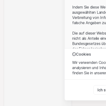
Indem Sie diese Web
ausgewählten Landes
Verbreitung von Inf
falsche Angaben zu
Die auf dieser Webs
nicht als Anteile ei
Bundesgesetzes über
der Eidgenössische
KAG vermittelten sp
Cookies
Wir verwenden Cooki
Anwendungsbeding
analysieren und Inh
Mit dem Zugriff auf
finden Sie in unsere
rechtlichen Informa
und akzeptieren. We
Zwingend notwend
bitte den Zugriff au
Diese Cookies sind fü
Ich 
Eigentumsrechte
Zu Analysezwecke
Sämtliche Immateria
Diese Cookies verfol
Website enthaltenen