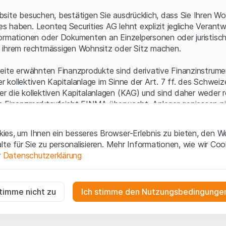
Serverfehler.
site besuchen, bestätigen Sie ausdrücklich, dass Sie Ihren Wo
 haben. Leonteq Securities AG lehnt explizit jegliche Verantw
ormationen oder Dokumenten an Einzelpersonen oder juristisc
 ihrem rechtmässigen Wohnsitz oder Sitz machen.
eite erwähnten Finanzprodukte sind derivative Finanzinstrument
ner kollektiven Kapitalanlage im Sinne der Art. 7 ff. des Schwei
 die kollektiven Kapitalanlagen (KAG) und sind daher weder r
n Finanzmarktaufsicht FINMA überwacht. Anleger geniessen n
ezifischen Anlegerschutz.
es, um Ihnen ein besseres Browser-Erlebnis zu bieten, den W
ungen und rechtliche Informationen
alte für Sie zu personalisieren. Mehr Informationen, wie wir Co
 diese Website der Leonteq Securities AG (die "Website") erklär
r
Datenschutzerklärung
tionen und die wichtigen Hinweise und
Nutzungsbedingungen
v
nn Sie mit den Nutzungsbedingungen nicht einverstanden sind,
ig
f diese Website.
r die Website erforderlich und können nicht deaktiviert werden.
stimme nicht zu
Ich stimme den Nutzungsbedingungen
n
lgüterrechte (wie z.B. Urheber¬, Design¬ und Markenrechte) a
gen die Interaktionen der Website-Besucher in anonymer Form, um d
 Material liegen bei Leonteq Securities AG oder Plattform-Par