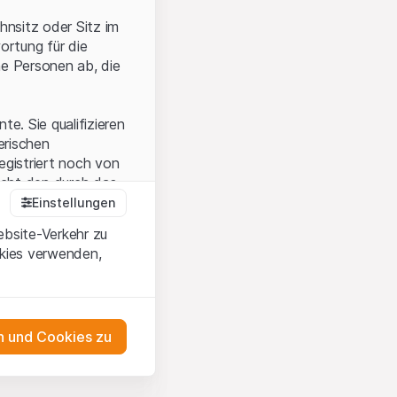
hnsitz oder Sitz im
ortung für die
he Personen ab, die
e. Sie qualifizieren
zerischen
egistriert noch von
icht den durch das
Einstellungen
ebsite-Verkehr zu
okies verwenden,
en Sie, dass Sie die
erstanden haben
 unterlassen Sie
 und Cookies zu
n dem auf der
as Engagement
tnern, welche die