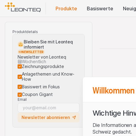
Produkte
Basis​werte
Neuig
Produktdetails
Bleiben Sie mit Leonteq
informiert
NEWSLETTER
Newsletter von Leonteq
Wöchentlich
Zeichnungsprodukte
Anlagethemen und Know-
How
Willkommen 
Basiswert im Fokus
Coupon Gigant
Email
Wichtige Hin
Newsletter abonnieren
Die Informationen a
Schweiz gedacht.