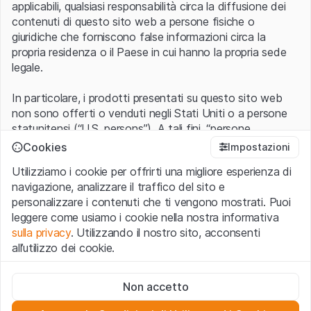
applicabili, qualsiasi responsabilità circa la diffusione dei
contenuti di questo sito web a persone fisiche o
giuridiche che forniscono false informazioni circa la
propria residenza o il Paese in cui hanno la propria sede
legale.
In particolare, i prodotti presentati su questo sito web
non sono offerti o venduti negli Stati Uniti o a persone
statunitensi (“U.S. persons”). A tali fini, “persone
statunitensi” vanno intese nel significato ad esse ascritto
Cookies
Impostazioni
nel Regulation S dello United States Securities Act of
Utilizziamo i cookie per offrirti una migliore esperienza di
1933 che include le persone residenti negli Stati Uniti
navigazione, analizzare il traffico del sito e
d’America, le società per azioni e le altre forme societarie
personalizzare i contenuti che ti vengono mostrati. Puoi
americane.
leggere come usiamo i cookie nella nostra informativa
sulla privacy
. Utilizzando il nostro sito, acconsenti
Condizioni di utilizzo e informazioni legali
all’utilizzo dei cookie.
Con l’accesso al sito web (di seguito, il “Sito”) si dichiara
di aver compreso e di accettare le informazioni legali, le
Cookie strettamente necessari
avvertenze importanti e le condizioni di utilizzo ivi rese
Non accetto
Questi cookie sono necessari per il funzionamento del sito
disponibili.
Nel caso in cui le
Condizioni di utilizzo
non
web e non possono essere disattivati.