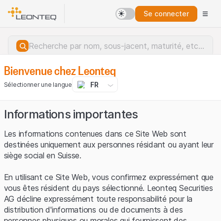
Se connecter
Bienvenue chez Leonteq
FR
Sélectionner une langue
Informations importantes
Les informations contenues dans ce Site Web sont
destinées uniquement aux personnes résidant ou ayant leur
siège social en Suisse.
En utilisant ce Site Web, vous confirmez expressément que
vous êtes résident du pays sélectionné. Leonteq Securities
AG décline expressément toute responsabilité pour la
distribution d'informations ou de documents à des
Erreur du serveur.
personnes physiques ou morales qui fournissent des