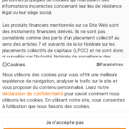
informations incorrectes concernant leur lieu de résidence
légal ou leur siège social.
Les produits financiers mentionnés sur ce Site Web sont
des instruments financiers dérivés. Ils ne sont pas
considérés comme des parts d'un placement collectif au
sens des articles 7 et suivants de la loi fédérale sur les
placements collectifs de capitaux (LPCC) et ne sont donc
ni surveillés par l'Autorité fédérale de surveillance des
marchés financiers (FINMA) ni enregistrés auprès de la
Cookies
Paramètres
FINMA. Les investisseurs ne bénéficient pas de la
Nous utilisons des cookies pour vous offrir une meilleure
protection spécifique des investisseurs prévue par la LPCC.
expérience de navigation, analyser le trafic sur le site et
vous proposer du contenu personnalisé. Lisez notre
Conditions d'utilisation et informations juridiques
déclaration de confidentialité
pour savoir comment nous
En utilisant le Site Web de Leonteq Securities AG (ci-après
utilisons les cookies. En utilisant notre site, vous consentez
"Site Web"), vous confirmez que vous avez compris et que
à l’utilisation que nous faisons des cookies.
vous acceptez les informations juridiques, les notes
importantes et les
Conditions d'utilisation
présentées ici. Si
Strictement nécessaires
vous n'acceptez pas les Conditions d'utilisation, veuillez-
Je n'accepte pas
Ces cookies sont nécessaires au bon fonctionnement du site
vous abstenir d'utiliser ce Site Web.
Internet et ne peuvent pas être désactivés.