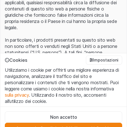
applicabili, qualsiasi responsabilità circa la diffusione dei
contenuti di questo sito web a persone fisiche o
giuridiche che forniscono false informazioni circa la
propria residenza o il Paese in cui hanno la propria sede
legale.
In particolare, i prodotti presentati su questo sito web
non sono offerti o venduti negli Stati Uniti o a persone
statunitensi (“U.S. persons”). A tali fini, “persone
statunitensi” vanno intese nel significato ad esse ascritto
Cookies
Impostazioni
nel Regulation S dello United States Securities Act of
Utilizziamo i cookie per offrirti una migliore esperienza di
1933 che include le persone residenti negli Stati Uniti
navigazione, analizzare il traffico del sito e
d’America, le società per azioni e le altre forme societarie
personalizzare i contenuti che ti vengono mostrati. Puoi
americane.
leggere come usiamo i cookie nella nostra informativa
sulla privacy
. Utilizzando il nostro sito, acconsenti
Condizioni di utilizzo e informazioni legali
all’utilizzo dei cookie.
Con l’accesso al sito web (di seguito, il “Sito”) si dichiara
di aver compreso e di accettare le informazioni legali, le
Cookie strettamente necessari
avvertenze importanti e le condizioni di utilizzo ivi rese
Non accetto
Questi cookie sono necessari per il funzionamento del sito
disponibili.
Nel caso in cui le
Condizioni di utilizzo
non
web e non possono essere disattivati.