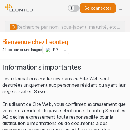
Se connecter
Bienvenue chez Leonteq
FR
Sélectionner une langue
Informations importantes
Les informations contenues dans ce Site Web sont
destinées uniquement aux personnes résidant ou ayant leur
siège social en Suisse.
En utilisant ce Site Web, vous confirmez expressément que
vous êtes résident du pays sélectionné. Leonteq Securities
AG décline expressément toute responsabilité pour la
distribution d'informations ou de documents à des
Erreur du serveur.
personnes physiques ou morales qui fournissent des