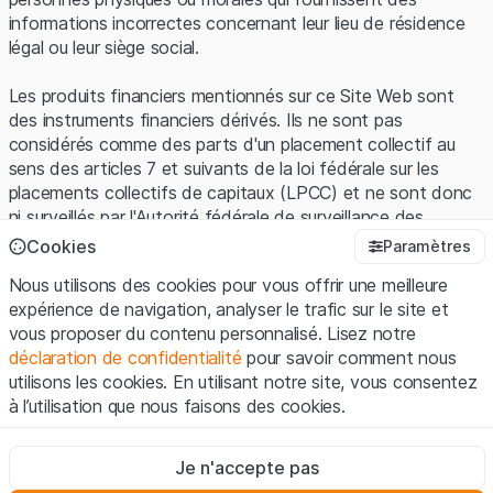
informations incorrectes concernant leur lieu de résidence
légal ou leur siège social.
Les produits financiers mentionnés sur ce Site Web sont
des instruments financiers dérivés. Ils ne sont pas
considérés comme des parts d'un placement collectif au
sens des articles 7 et suivants de la loi fédérale sur les
placements collectifs de capitaux (LPCC) et ne sont donc
ni surveillés par l'Autorité fédérale de surveillance des
marchés financiers (FINMA) ni enregistrés auprès de la
Cookies
Paramètres
FINMA. Les investisseurs ne bénéficient pas de la
Nous utilisons des cookies pour vous offrir une meilleure
protection spécifique des investisseurs prévue par la LPCC.
expérience de navigation, analyser le trafic sur le site et
vous proposer du contenu personnalisé. Lisez notre
Conditions d'utilisation et informations juridiques
déclaration de confidentialité
pour savoir comment nous
En utilisant le Site Web de Leonteq Securities AG (ci-après
utilisons les cookies. En utilisant notre site, vous consentez
"Site Web"), vous confirmez que vous avez compris et que
à l’utilisation que nous faisons des cookies.
vous acceptez les informations juridiques, les notes
importantes et les
Conditions d'utilisation
présentées ici. Si
Strictement nécessaires
vous n'acceptez pas les Conditions d'utilisation, veuillez-
Je n'accepte pas
Ces cookies sont nécessaires au bon fonctionnement du site
vous abstenir d'utiliser ce Site Web.
Internet et ne peuvent pas être désactivés.