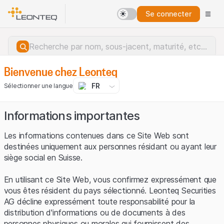
Se connecter
Bienvenue chez Leonteq
FR
Sélectionner une langue
Informations importantes
Les informations contenues dans ce Site Web sont
destinées uniquement aux personnes résidant ou ayant leur
siège social en Suisse.
En utilisant ce Site Web, vous confirmez expressément que
vous êtes résident du pays sélectionné. Leonteq Securities
AG décline expressément toute responsabilité pour la
distribution d'informations ou de documents à des
Erreur du serveur.
personnes physiques ou morales qui fournissent des