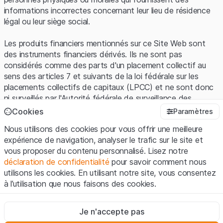
informations incorrectes concernant leur lieu de résidence
légal ou leur siège social.
Les produits financiers mentionnés sur ce Site Web sont
des instruments financiers dérivés. Ils ne sont pas
considérés comme des parts d'un placement collectif au
sens des articles 7 et suivants de la loi fédérale sur les
placements collectifs de capitaux (LPCC) et ne sont donc
ni surveillés par l'Autorité fédérale de surveillance des
marchés financiers (FINMA) ni enregistrés auprès de la
Cookies
Paramètres
FINMA. Les investisseurs ne bénéficient pas de la
Nous utilisons des cookies pour vous offrir une meilleure
protection spécifique des investisseurs prévue par la LPCC.
expérience de navigation, analyser le trafic sur le site et
vous proposer du contenu personnalisé. Lisez notre
Conditions d'utilisation et informations juridiques
déclaration de confidentialité
pour savoir comment nous
En utilisant le Site Web de Leonteq Securities AG (ci-après
utilisons les cookies. En utilisant notre site, vous consentez
"Site Web"), vous confirmez que vous avez compris et que
à l’utilisation que nous faisons des cookies.
vous acceptez les informations juridiques, les notes
importantes et les
Conditions d'utilisation
présentées ici. Si
Strictement nécessaires
vous n'acceptez pas les Conditions d'utilisation, veuillez-
Je n'accepte pas
Ces cookies sont nécessaires au bon fonctionnement du site
vous abstenir d'utiliser ce Site Web.
Internet et ne peuvent pas être désactivés.