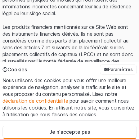
informations incorrectes concernant leur lieu de résidence
légal ou leur siège social.
Les produits financiers mentionnés sur ce Site Web sont
des instruments financiers dérivés. Ils ne sont pas
considérés comme des parts d'un placement collectif au
sens des articles 7 et suivants de la loi fédérale sur les
placements collectifs de capitaux (LPCC) et ne sont donc
ni surveillés par l'Autorité fédérale de surveillance des
marchés financiers (FINMA) ni enregistrés auprès de la
Cookies
Paramètres
FINMA. Les investisseurs ne bénéficient pas de la
Nous utilisons des cookies pour vous offrir une meilleure
protection spécifique des investisseurs prévue par la LPCC.
expérience de navigation, analyser le trafic sur le site et
vous proposer du contenu personnalisé. Lisez notre
Conditions d'utilisation et informations juridiques
déclaration de confidentialité
pour savoir comment nous
En utilisant le Site Web de Leonteq Securities AG (ci-après
utilisons les cookies. En utilisant notre site, vous consentez
"Site Web"), vous confirmez que vous avez compris et que
à l’utilisation que nous faisons des cookies.
vous acceptez les informations juridiques, les notes
importantes et les
Conditions d'utilisation
présentées ici. Si
Strictement nécessaires
vous n'acceptez pas les Conditions d'utilisation, veuillez-
Je n'accepte pas
Ces cookies sont nécessaires au bon fonctionnement du site
vous abstenir d'utiliser ce Site Web.
Internet et ne peuvent pas être désactivés.