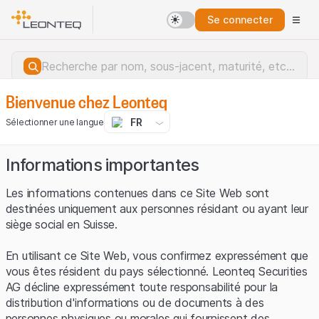
Se connecter
Bienvenue chez Leonteq
FR
Sélectionner une langue
Informations importantes
Les informations contenues dans ce Site Web sont
destinées uniquement aux personnes résidant ou ayant leur
siège social en Suisse.
En utilisant ce Site Web, vous confirmez expressément que
vous êtes résident du pays sélectionné. Leonteq Securities
AG décline expressément toute responsabilité pour la
distribution d'informations ou de documents à des
Erreur du serveur.
personnes physiques ou morales qui fournissent des