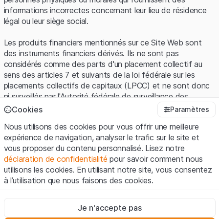
informations incorrectes concernant leur lieu de résidence
légal ou leur siège social.
Les produits financiers mentionnés sur ce Site Web sont
des instruments financiers dérivés. Ils ne sont pas
considérés comme des parts d'un placement collectif au
sens des articles 7 et suivants de la loi fédérale sur les
placements collectifs de capitaux (LPCC) et ne sont donc
ni surveillés par l'Autorité fédérale de surveillance des
marchés financiers (FINMA) ni enregistrés auprès de la
Cookies
Paramètres
FINMA. Les investisseurs ne bénéficient pas de la
Nous utilisons des cookies pour vous offrir une meilleure
protection spécifique des investisseurs prévue par la LPCC.
expérience de navigation, analyser le trafic sur le site et
vous proposer du contenu personnalisé. Lisez notre
Conditions d'utilisation et informations juridiques
déclaration de confidentialité
pour savoir comment nous
En utilisant le Site Web de Leonteq Securities AG (ci-après
utilisons les cookies. En utilisant notre site, vous consentez
"Site Web"), vous confirmez que vous avez compris et que
à l’utilisation que nous faisons des cookies.
vous acceptez les informations juridiques, les notes
importantes et les
Conditions d'utilisation
présentées ici. Si
Strictement nécessaires
vous n'acceptez pas les Conditions d'utilisation, veuillez-
Je n'accepte pas
Ces cookies sont nécessaires au bon fonctionnement du site
vous abstenir d'utiliser ce Site Web.
Internet et ne peuvent pas être désactivés.