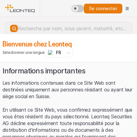
Se connecter
Bienvenue chez Leonteq
FR
Sélectionner une langue
Informations importantes
Les informations contenues dans ce Site Web sont
destinées uniquement aux personnes résidant ou ayant leur
siège social en Suisse.
En utilisant ce Site Web, vous confirmez expressément que
vous êtes résident du pays sélectionné. Leonteq Securities
AG décline expressément toute responsabilité pour la
distribution d'informations ou de documents à des
Erreur du serveur.
personnes physiques ou morales qui fournissent des