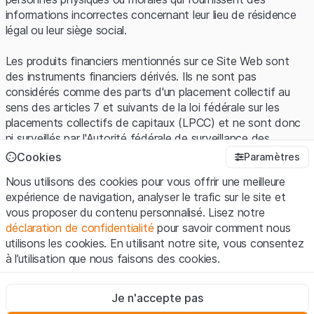
informations incorrectes concernant leur lieu de résidence
légal ou leur siège social.
Les produits financiers mentionnés sur ce Site Web sont
des instruments financiers dérivés. Ils ne sont pas
considérés comme des parts d'un placement collectif au
sens des articles 7 et suivants de la loi fédérale sur les
placements collectifs de capitaux (LPCC) et ne sont donc
ni surveillés par l'Autorité fédérale de surveillance des
marchés financiers (FINMA) ni enregistrés auprès de la
Cookies
Paramètres
FINMA. Les investisseurs ne bénéficient pas de la
Nous utilisons des cookies pour vous offrir une meilleure
protection spécifique des investisseurs prévue par la LPCC.
expérience de navigation, analyser le trafic sur le site et
vous proposer du contenu personnalisé. Lisez notre
Conditions d'utilisation et informations juridiques
déclaration de confidentialité
pour savoir comment nous
En utilisant le Site Web de Leonteq Securities AG (ci-après
utilisons les cookies. En utilisant notre site, vous consentez
"Site Web"), vous confirmez que vous avez compris et que
à l’utilisation que nous faisons des cookies.
vous acceptez les informations juridiques, les notes
importantes et les
Conditions d'utilisation
présentées ici. Si
Strictement nécessaires
vous n'acceptez pas les Conditions d'utilisation, veuillez-
Je n'accepte pas
Ces cookies sont nécessaires au bon fonctionnement du site
vous abstenir d'utiliser ce Site Web.
Internet et ne peuvent pas être désactivés.