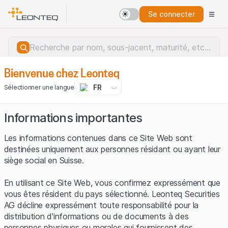
Se connecter
Bienvenue chez Leonteq
FR
Sélectionner une langue
Informations importantes
Les informations contenues dans ce Site Web sont
destinées uniquement aux personnes résidant ou ayant leur
siège social en Suisse.
En utilisant ce Site Web, vous confirmez expressément que
vous êtes résident du pays sélectionné. Leonteq Securities
AG décline expressément toute responsabilité pour la
distribution d'informations ou de documents à des
Erreur du serveur.
personnes physiques ou morales qui fournissent des