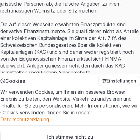
juristische Personen ab, die falsche Angaben zu ihrem
rechtmässigen Wohnsitz oder Sitz machen.
Die auf dieser Webseite erwähnten Finanzprodukte sind
derivative Finanzinstrumente. Sie qualifizieren nicht als Anteile
einer kollektiven Kapitalanlage im Sinne der Art. 7 ff. des
Schweizerischen Bundesgesetzes über die kollektiven
Kapitalanlagen (KAG) und sind daher weder registriert noch
von der Eidgenössischen Finanzmarktaufsicht FINMA
überwacht. Anleger geniessen nicht den durch das KAG
vermittelten spezifischen Anlegerschutz.
Cookies
Einstellungen
Anwendungsbedingungen und rechtliche Informationen
Wir verwenden Cookies, um Ihnen ein besseres Browser-
Mit dem Zugriff auf diese Website der Leonteq Securities AG
Erlebnis zu bieten, den Website-Verkehr zu analysieren und
(die "Website") erklären Sie, dass Sie die rechtlichen
Inhalte für Sie zu personalisieren. Mehr Informationen, wie wir
Informationen und die wichtigen Hinweise und
Cookies verwenden, finden Sie in unserer
Nutzungsbedingungen
verstanden haben und akzeptieren.
Datenschutzerklärung
Wenn Sie mit den Nutzungsbedingungen nicht einverstanden
sind, unterlassen Sie bitte den Zugriff auf diese Website.
Zwingend notwendig
Ich stimme nicht zu
Diese Cookies sind für die Website erforderlich und können nicht