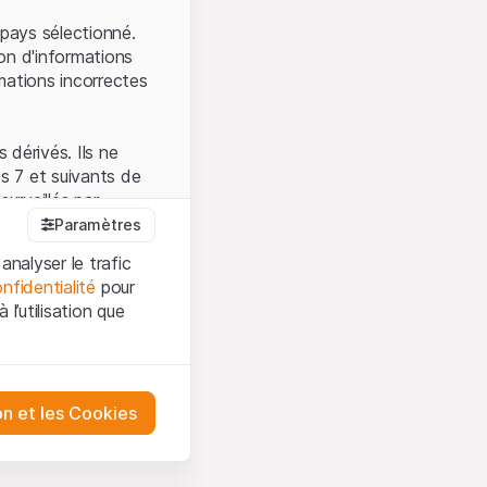
.
pays sélectionné.
on d'informations
mations incorrectes
 dérivés. Ils ne
s 7 et suivants de
surveillés par
auprès de la FINMA.
Paramètres
 prévue par la LPCC.
analyser le trafic
nfidentialité
pour
l’utilisation que
firmez que vous
es et les
sation, veuillez-vous
tre désactivés.
on et les Cookies
ception et de
ur mieux
urities AG ou à ses