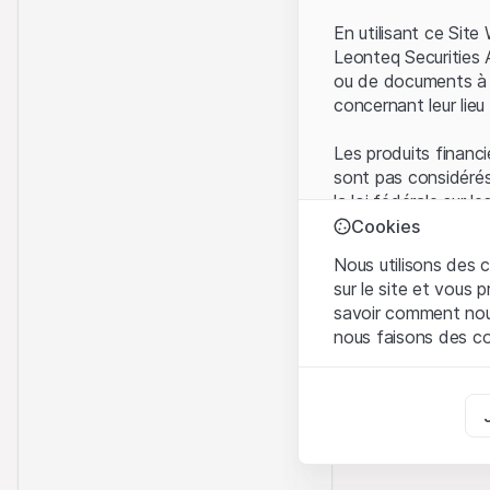
En utilisant ce Sit
Leonteq Securities 
ou de documents à d
concernant leur lieu 
Les produits financi
sont pas considérés
la loi fédérale sur 
l'Autorité fédérale
Cookies
Les investisseurs ne
Nous utilisons des c
sur le site et vous
Conditions d'utilis
savoir comment nous 
En utilisant le Sit
nous faisons des co
avez compris et que
Conditions d'utilisat
Strictement nécess
abstenir d'utiliser c
Ces cookies sont néce
Informations propr
Analyses
Tous les droits de p
Ces cookies suivent l
marque) relatifs au