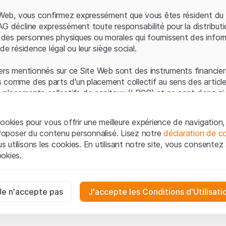
Erreur du serveur
e Web, vous confirmez expressément que vous êtes résident du 
AG décline expressément toute responsabilité pour la distributi
es personnes physiques ou morales qui fournissent des infor
de résidence légal ou leur siège social.
ers mentionnés sur ce Site Web sont des instruments financiers
 comme des parts d'un placement collectif au sens des article
les placements collectifs de capitaux (LPCC) et ne sont donc ni 
 de surveillance des marchés financiers (FINMA) ni enregistrés 
 bénéficient pas de la protection spécifique des investisseurs
ookies pour vous offrir une meilleure expérience de navigation, 
 proposer du contenu personnalisé. Lisez notre
déclaration de co
ation et informations juridiques
utilisons les cookies. En utilisant notre site, vous consentez à 
e Web de Leonteq Securities AG (ci-après "Site Web"), vous con
okies.
 vous acceptez les informations juridiques, les notes important
ion
présentées ici. Si vous n'acceptez pas les Conditions d'utili
aires
e Site Web.
ssaires au bon fonctionnement du site Internet et ne peuvent pas ê
Je n'accepte pas
J'accepte les Conditions d'Utilisati
iétaires
ropriété intellectuelle (par exemple, les droits d'auteur, de con
es interactions des visiteurs du site Internet de manière anonyme po
 matériel présenté sur le Site Web appartiennent à Leonteq Sec