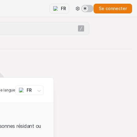
Se connecter
FR
FR
ne langue
sonnes résidant ou