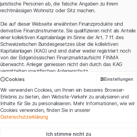
juristische Personen ab, die falsche Angaben zu ihrem
rechtmässigen Wohnsitz oder Sitz machen.
Die auf dieser Webseite erwähnten Finanzprodukte sind
derivative Finanzinstrumente. Sie qualifizieren nicht als Anteile
einer kollektiven Kapitalanlage im Sinne der Art. 7 ff. des
Schweizerischen Bundesgesetzes über die kollektiven
Kapitalanlagen (KAG) und sind daher weder registriert noch
von der Eidgenössischen Finanzmarktaufsicht FINMA
überwacht. Anleger geniessen nicht den durch das KAG
vermittelten spezifischen Anlegerschutz.
Cookies
Einstellungen
Anwendungsbedingungen und rechtliche Informationen
Wir verwenden Cookies, um Ihnen ein besseres Browser-
Mit dem Zugriff auf diese Website der Leonteq Securities AG
Erlebnis zu bieten, den Website-Verkehr zu analysieren und
(die "Website") erklären Sie, dass Sie die rechtlichen
Inhalte für Sie zu personalisieren. Mehr Informationen, wie wir
Informationen und die wichtigen Hinweise und
Cookies verwenden, finden Sie in unserer
Nutzungsbedingungen
verstanden haben und akzeptieren.
Datenschutzerklärung
Wenn Sie mit den Nutzungsbedingungen nicht einverstanden
sind, unterlassen Sie bitte den Zugriff auf diese Website.
Zwingend notwendig
Ich stimme nicht zu
Diese Cookies sind für die Website erforderlich und können nicht