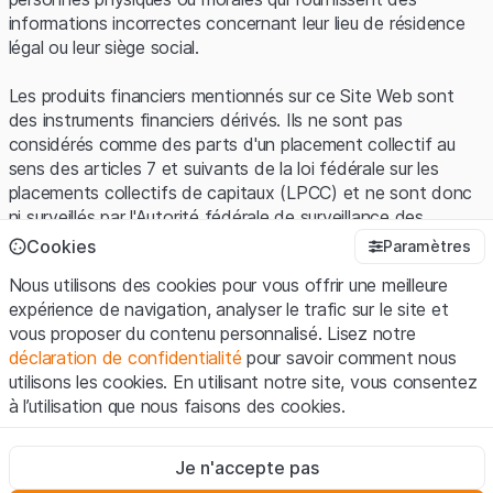
informations incorrectes concernant leur lieu de résidence
légal ou leur siège social.
Les produits financiers mentionnés sur ce Site Web sont
des instruments financiers dérivés. Ils ne sont pas
considérés comme des parts d'un placement collectif au
sens des articles 7 et suivants de la loi fédérale sur les
placements collectifs de capitaux (LPCC) et ne sont donc
ni surveillés par l'Autorité fédérale de surveillance des
marchés financiers (FINMA) ni enregistrés auprès de la
Cookies
Paramètres
FINMA. Les investisseurs ne bénéficient pas de la
Nous utilisons des cookies pour vous offrir une meilleure
protection spécifique des investisseurs prévue par la LPCC.
expérience de navigation, analyser le trafic sur le site et
vous proposer du contenu personnalisé. Lisez notre
Conditions d'utilisation et informations juridiques
déclaration de confidentialité
pour savoir comment nous
En utilisant le Site Web de Leonteq Securities AG (ci-après
utilisons les cookies. En utilisant notre site, vous consentez
"Site Web"), vous confirmez que vous avez compris et que
à l’utilisation que nous faisons des cookies.
vous acceptez les informations juridiques, les notes
importantes et les
Conditions d'utilisation
présentées ici. Si
Strictement nécessaires
vous n'acceptez pas les Conditions d'utilisation, veuillez-
Je n'accepte pas
Ces cookies sont nécessaires au bon fonctionnement du site
vous abstenir d'utiliser ce Site Web.
Internet et ne peuvent pas être désactivés.