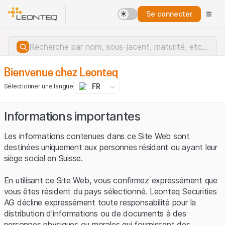
Se connecter
Bienvenue chez Leonteq
FR
Sélectionner une langue
Informations importantes
Les informations contenues dans ce Site Web sont
destinées uniquement aux personnes résidant ou ayant leur
siège social en Suisse.
En utilisant ce Site Web, vous confirmez expressément que
vous êtes résident du pays sélectionné. Leonteq Securities
AG décline expressément toute responsabilité pour la
distribution d'informations ou de documents à des
Erreur du serveur.
personnes physiques ou morales qui fournissent des