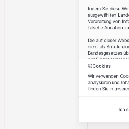
Indem Sie diese Web
ausgewählten Landes
Verbreitung von Inf
falsche Angaben zu
Die auf dieser Webs
nicht als Anteile ei
Bundesgesetzes über
der Eidgenössische
KAG vermittelten sp
Cookies
Wir verwenden Cooki
Anwendungsbeding
analysieren und Inh
Mit dem Zugriff auf
finden Sie in unsere
rechtlichen Informa
und akzeptieren. We
Zwingend notwend
bitte den Zugriff au
Diese Cookies sind fü
Ich 
Eigentumsrechte
Zu Analysezwecke
Sämtliche Immateria
Diese Cookies verfol
Website enthaltenen