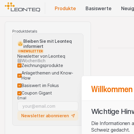
Produkte
Basis​werte
Neuig
Produktdetails
Bleiben Sie mit Leonteq
informiert
NEWSLETTER
Newsletter von Leonteq
Wöchentlich
Zeichnungsprodukte
Anlagethemen und Know-
How
Willkommen 
Basiswert im Fokus
Coupon Gigant
Email
Wichtige Hin
Newsletter abonnieren
Die Informationen a
Schweiz gedacht.