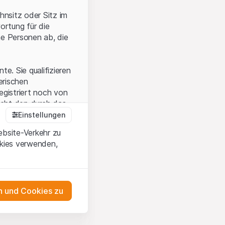
hnsitz oder Sitz im
ortung für die
he Personen ab, die
e. Sie qualifizieren
zerischen
egistriert noch von
icht den durch das
Einstellungen
ebsite-Verkehr zu
okies verwenden,
en Sie, dass Sie die
erstanden haben
 unterlassen Sie
 und Cookies zu
n dem auf der
as Engagement
tnern, welche die