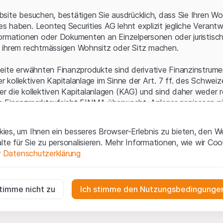
Serverfehler.
site besuchen, bestätigen Sie ausdrücklich, dass Sie Ihren Wo
 haben. Leonteq Securities AG lehnt explizit jegliche Verantw
ormationen oder Dokumenten an Einzelpersonen oder juristisc
 ihrem rechtmässigen Wohnsitz oder Sitz machen.
eite erwähnten Finanzprodukte sind derivative Finanzinstrument
ner kollektiven Kapitalanlage im Sinne der Art. 7 ff. des Schwei
 die kollektiven Kapitalanlagen (KAG) und sind daher weder r
n Finanzmarktaufsicht FINMA überwacht. Anleger geniessen n
ezifischen Anlegerschutz.
es, um Ihnen ein besseres Browser-Erlebnis zu bieten, den W
ungen und rechtliche Informationen
alte für Sie zu personalisieren. Mehr Informationen, wie wir Co
 diese Website der Leonteq Securities AG (die "Website") erklär
r
Datenschutzerklärung
tionen und die wichtigen Hinweise und
Nutzungsbedingungen
v
nn Sie mit den Nutzungsbedingungen nicht einverstanden sind,
ig
f diese Website.
r die Website erforderlich und können nicht deaktiviert werden.
stimme nicht zu
Ich stimme den Nutzungsbedingungen
n
lgüterrechte (wie z.B. Urheber¬, Design¬ und Markenrechte) a
gen die Interaktionen der Website-Besucher in anonymer Form, um d
 Material liegen bei Leonteq Securities AG oder Plattform-Par