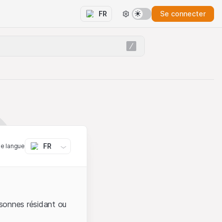
Se connecter
FR
FR
ne langue
sonnes résidant ou