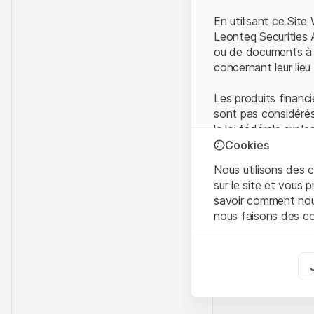
En utilisant ce Sit
Leonteq Securities 
ou de documents à d
concernant leur lieu 
Les produits financi
sont pas considérés
la loi fédérale sur 
l'Autorité fédérale
Cookies
Les investisseurs ne
Nous utilisons des c
sur le site et vous
Conditions d'utilis
savoir comment nous 
En utilisant le Sit
nous faisons des co
avez compris et que
Conditions d'utilisat
Strictement nécess
abstenir d'utiliser c
Ces cookies sont néce
Informations propr
Analyses
Tous les droits de p
Ces cookies suivent l
marque) relatifs au