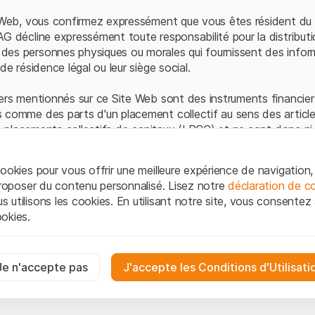
Erreur du serveur
e Web, vous confirmez expressément que vous êtes résident du 
AG décline expressément toute responsabilité pour la distributi
es personnes physiques ou morales qui fournissent des infor
de résidence légal ou leur siège social.
ers mentionnés sur ce Site Web sont des instruments financiers
 comme des parts d'un placement collectif au sens des article
les placements collectifs de capitaux (LPCC) et ne sont donc ni 
 de surveillance des marchés financiers (FINMA) ni enregistrés 
 bénéficient pas de la protection spécifique des investisseurs
ookies pour vous offrir une meilleure expérience de navigation, 
 proposer du contenu personnalisé. Lisez notre
déclaration de co
ation et informations juridiques
utilisons les cookies. En utilisant notre site, vous consentez à 
e Web de Leonteq Securities AG (ci-après "Site Web"), vous con
okies.
 vous acceptez les informations juridiques, les notes important
ion
présentées ici. Si vous n'acceptez pas les Conditions d'utili
aires
e Site Web.
ssaires au bon fonctionnement du site Internet et ne peuvent pas ê
Je n'accepte pas
J'accepte les Conditions d'Utilisati
iétaires
ropriété intellectuelle (par exemple, les droits d'auteur, de con
es interactions des visiteurs du site Internet de manière anonyme po
 matériel présenté sur le Site Web appartiennent à Leonteq Sec