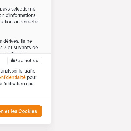
.
pays sélectionné.
on d'informations
mations incorrectes
 dérivés. Ils ne
s 7 et suivants de
surveillés par
auprès de la FINMA.
Paramètres
 prévue par la LPCC.
analyser le trafic
nfidentialité
pour
l’utilisation que
firmez que vous
es et les
sation, veuillez-vous
tre désactivés.
on et les Cookies
ception et de
ur mieux
urities AG ou à ses