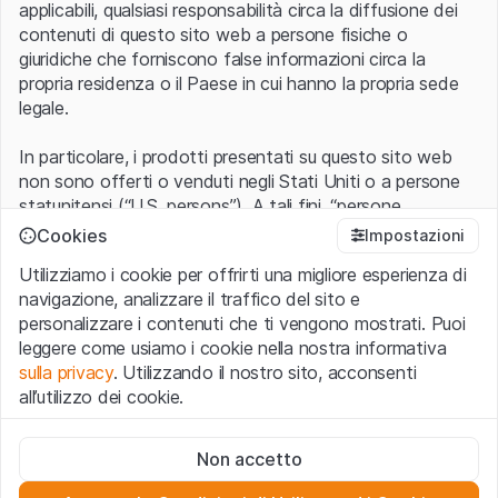
applicabili, qualsiasi responsabilità circa la diffusione dei
contenuti di questo sito web a persone fisiche o
giuridiche che forniscono false informazioni circa la
propria residenza o il Paese in cui hanno la propria sede
legale.
In particolare, i prodotti presentati su questo sito web
non sono offerti o venduti negli Stati Uniti o a persone
statunitensi (“U.S. persons”). A tali fini, “persone
statunitensi” vanno intese nel significato ad esse ascritto
Cookies
Impostazioni
nel Regulation S dello United States Securities Act of
Utilizziamo i cookie per offrirti una migliore esperienza di
1933 che include le persone residenti negli Stati Uniti
navigazione, analizzare il traffico del sito e
d’America, le società per azioni e le altre forme societarie
personalizzare i contenuti che ti vengono mostrati. Puoi
americane.
leggere come usiamo i cookie nella nostra informativa
sulla privacy
. Utilizzando il nostro sito, acconsenti
Condizioni di utilizzo e informazioni legali
all’utilizzo dei cookie.
Con l’accesso al sito web (di seguito, il “Sito”) si dichiara
di aver compreso e di accettare le informazioni legali, le
Cookie strettamente necessari
avvertenze importanti e le condizioni di utilizzo ivi rese
Non accetto
Questi cookie sono necessari per il funzionamento del sito
disponibili.
Nel caso in cui le
Condizioni di utilizzo
non
web e non possono essere disattivati.