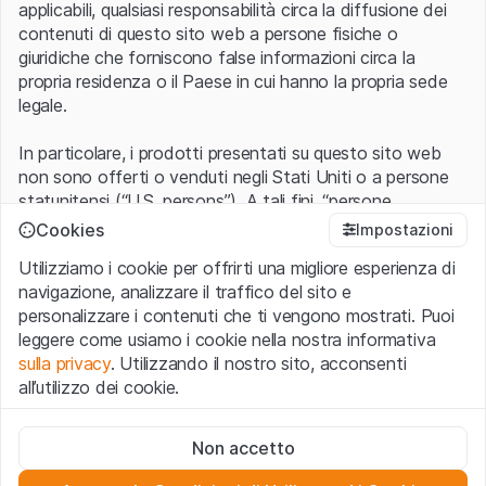
applicabili, qualsiasi responsabilità circa la diffusione dei
contenuti di questo sito web a persone fisiche o
giuridiche che forniscono false informazioni circa la
propria residenza o il Paese in cui hanno la propria sede
legale.
In particolare, i prodotti presentati su questo sito web
non sono offerti o venduti negli Stati Uniti o a persone
statunitensi (“U.S. persons”). A tali fini, “persone
statunitensi” vanno intese nel significato ad esse ascritto
Cookies
Impostazioni
nel Regulation S dello United States Securities Act of
Utilizziamo i cookie per offrirti una migliore esperienza di
1933 che include le persone residenti negli Stati Uniti
navigazione, analizzare il traffico del sito e
d’America, le società per azioni e le altre forme societarie
personalizzare i contenuti che ti vengono mostrati. Puoi
americane.
leggere come usiamo i cookie nella nostra informativa
sulla privacy
. Utilizzando il nostro sito, acconsenti
Condizioni di utilizzo e informazioni legali
all’utilizzo dei cookie.
Con l’accesso al sito web (di seguito, il “Sito”) si dichiara
di aver compreso e di accettare le informazioni legali, le
Cookie strettamente necessari
avvertenze importanti e le condizioni di utilizzo ivi rese
Non accetto
Questi cookie sono necessari per il funzionamento del sito
disponibili.
Nel caso in cui le
Condizioni di utilizzo
non
web e non possono essere disattivati.