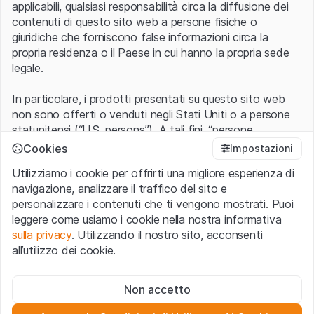
applicabili, qualsiasi responsabilità circa la diffusione dei
contenuti di questo sito web a persone fisiche o
giuridiche che forniscono false informazioni circa la
propria residenza o il Paese in cui hanno la propria sede
legale.
In particolare, i prodotti presentati su questo sito web
non sono offerti o venduti negli Stati Uniti o a persone
statunitensi (“U.S. persons”). A tali fini, “persone
statunitensi” vanno intese nel significato ad esse ascritto
Cookies
Impostazioni
nel Regulation S dello United States Securities Act of
Utilizziamo i cookie per offrirti una migliore esperienza di
1933 che include le persone residenti negli Stati Uniti
navigazione, analizzare il traffico del sito e
d’America, le società per azioni e le altre forme societarie
personalizzare i contenuti che ti vengono mostrati. Puoi
americane.
leggere come usiamo i cookie nella nostra informativa
sulla privacy
. Utilizzando il nostro sito, acconsenti
Condizioni di utilizzo e informazioni legali
all’utilizzo dei cookie.
Con l’accesso al sito web (di seguito, il “Sito”) si dichiara
di aver compreso e di accettare le informazioni legali, le
Cookie strettamente necessari
avvertenze importanti e le condizioni di utilizzo ivi rese
Non accetto
Questi cookie sono necessari per il funzionamento del sito
disponibili.
Nel caso in cui le
Condizioni di utilizzo
non
web e non possono essere disattivati.