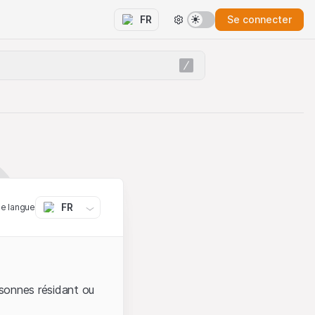
Se connecter
FR
FR
ne langue
sonnes résidant ou