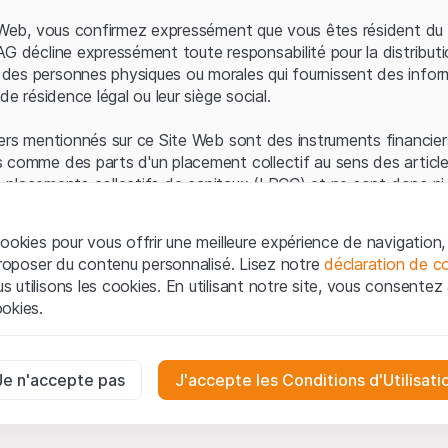
Erreur du serveur
e Web, vous confirmez expressément que vous êtes résident du 
AG décline expressément toute responsabilité pour la distributi
es personnes physiques ou morales qui fournissent des infor
de résidence légal ou leur siège social.
ers mentionnés sur ce Site Web sont des instruments financiers
 comme des parts d'un placement collectif au sens des article
les placements collectifs de capitaux (LPCC) et ne sont donc ni 
 de surveillance des marchés financiers (FINMA) ni enregistrés 
 bénéficient pas de la protection spécifique des investisseurs
ookies pour vous offrir une meilleure expérience de navigation, 
 proposer du contenu personnalisé. Lisez notre
déclaration de co
ation et informations juridiques
utilisons les cookies. En utilisant notre site, vous consentez à 
e Web de Leonteq Securities AG (ci-après "Site Web"), vous con
okies.
 vous acceptez les informations juridiques, les notes important
ion
présentées ici. Si vous n'acceptez pas les Conditions d'utili
aires
e Site Web.
ssaires au bon fonctionnement du site Internet et ne peuvent pas ê
Je n'accepte pas
J'accepte les Conditions d'Utilisati
iétaires
ropriété intellectuelle (par exemple, les droits d'auteur, de con
es interactions des visiteurs du site Internet de manière anonyme po
 matériel présenté sur le Site Web appartiennent à Leonteq Sec