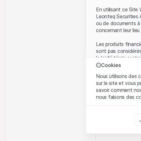
En utilisant ce Sit
Leonteq Securities 
ou de documents à d
concernant leur lieu 
Les produits financi
sont pas considérés
la loi fédérale sur 
l'Autorité fédérale
Cookies
Les investisseurs ne
Nous utilisons des c
sur le site et vous
Conditions d'utilis
savoir comment nous 
En utilisant le Sit
nous faisons des co
avez compris et que
Conditions d'utilisat
Strictement nécess
abstenir d'utiliser c
Ces cookies sont néce
Informations propr
Analyses
Tous les droits de p
Ces cookies suivent l
marque) relatifs au