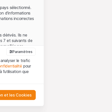
.
pays sélectionné.
on d'informations
mations incorrectes
 dérivés. Ils ne
s 7 et suivants de
surveillés par
auprès de la FINMA.
Paramètres
 prévue par la LPCC.
analyser le trafic
nfidentialité
pour
l’utilisation que
firmez que vous
es et les
sation, veuillez-vous
tre désactivés.
on et les Cookies
ception et de
ur mieux
urities AG ou à ses