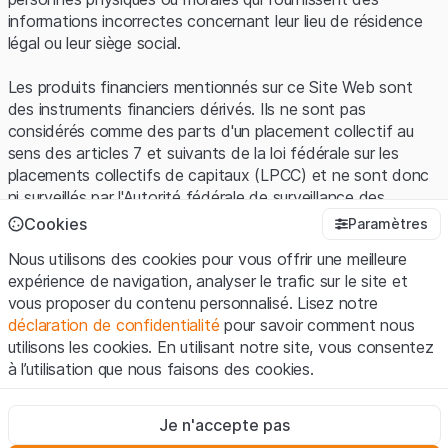
informations incorrectes concernant leur lieu de résidence
légal ou leur siège social.
Les produits financiers mentionnés sur ce Site Web sont
des instruments financiers dérivés. Ils ne sont pas
considérés comme des parts d'un placement collectif au
sens des articles 7 et suivants de la loi fédérale sur les
placements collectifs de capitaux (LPCC) et ne sont donc
ni surveillés par l'Autorité fédérale de surveillance des
marchés financiers (FINMA) ni enregistrés auprès de la
Cookies
Paramètres
FINMA. Les investisseurs ne bénéficient pas de la
Nous utilisons des cookies pour vous offrir une meilleure
protection spécifique des investisseurs prévue par la LPCC.
expérience de navigation, analyser le trafic sur le site et
vous proposer du contenu personnalisé. Lisez notre
Conditions d'utilisation et informations juridiques
déclaration de confidentialité
pour savoir comment nous
En utilisant le Site Web de Leonteq Securities AG (ci-après
utilisons les cookies. En utilisant notre site, vous consentez
"Site Web"), vous confirmez que vous avez compris et que
à l’utilisation que nous faisons des cookies.
vous acceptez les informations juridiques, les notes
importantes et les
Conditions d'utilisation
présentées ici. Si
Strictement nécessaires
vous n'acceptez pas les Conditions d'utilisation, veuillez-
Je n'accepte pas
Ces cookies sont nécessaires au bon fonctionnement du site
vous abstenir d'utiliser ce Site Web.
Internet et ne peuvent pas être désactivés.