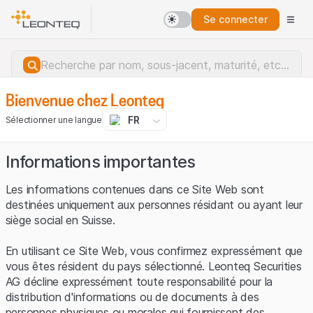
Se connecter
Bienvenue chez Leonteq
FR
Sélectionner une langue
Informations importantes
Les informations contenues dans ce Site Web sont
destinées uniquement aux personnes résidant ou ayant leur
siège social en Suisse.
En utilisant ce Site Web, vous confirmez expressément que
vous êtes résident du pays sélectionné. Leonteq Securities
AG décline expressément toute responsabilité pour la
distribution d'informations ou de documents à des
Erreur du serveur.
personnes physiques ou morales qui fournissent des