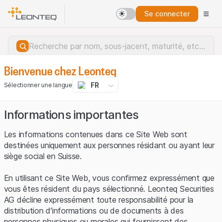
Se connecter
Bienvenue chez Leonteq
FR
Sélectionner une langue
Informations importantes
Les informations contenues dans ce Site Web sont
destinées uniquement aux personnes résidant ou ayant leur
siège social en Suisse.
En utilisant ce Site Web, vous confirmez expressément que
vous êtes résident du pays sélectionné. Leonteq Securities
AG décline expressément toute responsabilité pour la
distribution d'informations ou de documents à des
Erreur du serveur.
personnes physiques ou morales qui fournissent des