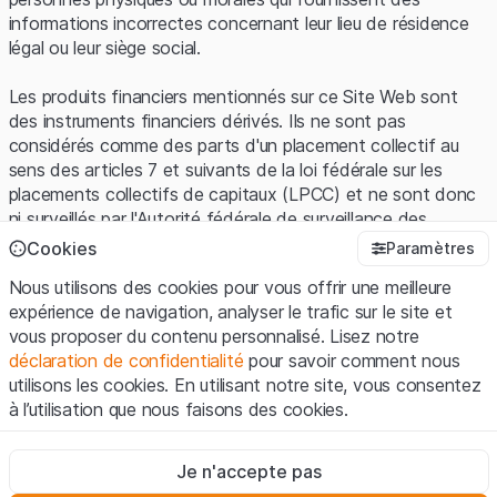
informations incorrectes concernant leur lieu de résidence
légal ou leur siège social.
Les produits financiers mentionnés sur ce Site Web sont
des instruments financiers dérivés. Ils ne sont pas
considérés comme des parts d'un placement collectif au
sens des articles 7 et suivants de la loi fédérale sur les
placements collectifs de capitaux (LPCC) et ne sont donc
ni surveillés par l'Autorité fédérale de surveillance des
marchés financiers (FINMA) ni enregistrés auprès de la
Cookies
Paramètres
FINMA. Les investisseurs ne bénéficient pas de la
Nous utilisons des cookies pour vous offrir une meilleure
protection spécifique des investisseurs prévue par la LPCC.
expérience de navigation, analyser le trafic sur le site et
vous proposer du contenu personnalisé. Lisez notre
Conditions d'utilisation et informations juridiques
déclaration de confidentialité
pour savoir comment nous
En utilisant le Site Web de Leonteq Securities AG (ci-après
utilisons les cookies. En utilisant notre site, vous consentez
"Site Web"), vous confirmez que vous avez compris et que
à l’utilisation que nous faisons des cookies.
vous acceptez les informations juridiques, les notes
importantes et les
Conditions d'utilisation
présentées ici. Si
Strictement nécessaires
vous n'acceptez pas les Conditions d'utilisation, veuillez-
Je n'accepte pas
Ces cookies sont nécessaires au bon fonctionnement du site
vous abstenir d'utiliser ce Site Web.
Internet et ne peuvent pas être désactivés.