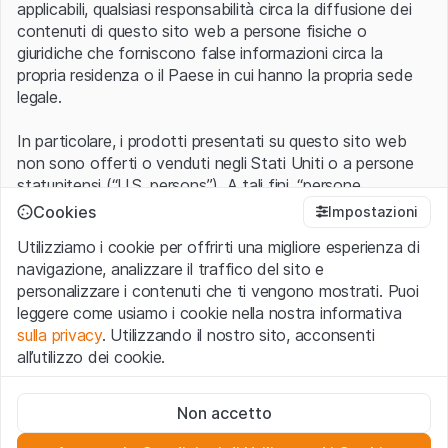
applicabili, qualsiasi responsabilità circa la diffusione dei
contenuti di questo sito web a persone fisiche o
giuridiche che forniscono false informazioni circa la
propria residenza o il Paese in cui hanno la propria sede
legale.
In particolare, i prodotti presentati su questo sito web
non sono offerti o venduti negli Stati Uniti o a persone
statunitensi (“U.S. persons”). A tali fini, “persone
statunitensi” vanno intese nel significato ad esse ascritto
Cookies
Impostazioni
nel Regulation S dello United States Securities Act of
Utilizziamo i cookie per offrirti una migliore esperienza di
1933 che include le persone residenti negli Stati Uniti
navigazione, analizzare il traffico del sito e
d’America, le società per azioni e le altre forme societarie
personalizzare i contenuti che ti vengono mostrati. Puoi
americane.
leggere come usiamo i cookie nella nostra informativa
sulla privacy
. Utilizzando il nostro sito, acconsenti
Condizioni di utilizzo e informazioni legali
all’utilizzo dei cookie.
Con l’accesso al sito web (di seguito, il “Sito”) si dichiara
di aver compreso e di accettare le informazioni legali, le
Cookie strettamente necessari
avvertenze importanti e le condizioni di utilizzo ivi rese
Non accetto
Questi cookie sono necessari per il funzionamento del sito
disponibili.
Nel caso in cui le
Condizioni di utilizzo
non
web e non possono essere disattivati.