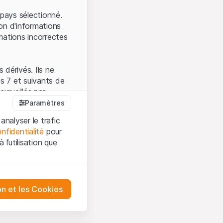
.
pays sélectionné.
on d'informations
mations incorrectes
 dérivés. Ils ne
s 7 et suivants de
surveillés par
auprès de la FINMA.
Paramètres
 prévue par la LPCC.
analyser le trafic
nfidentialité
pour
l’utilisation que
firmez que vous
es et les
sation, veuillez-vous
tre désactivés.
on et les Cookies
ception et de
ur mieux
urities AG ou à ses