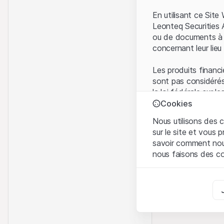
En utilisant ce Sit
Leonteq Securities 
ou de documents à d
concernant leur lieu 
Les produits financi
sont pas considérés
la loi fédérale sur 
l'Autorité fédérale
Cookies
Les investisseurs ne
Nous utilisons des c
sur le site et vous
Conditions d'utilis
savoir comment nous 
En utilisant le Sit
nous faisons des co
avez compris et que
Conditions d'utilisat
Strictement nécess
abstenir d'utiliser c
Ces cookies sont néce
Informations propr
Analyses
Tous les droits de p
Ces cookies suivent l
marque) relatifs au