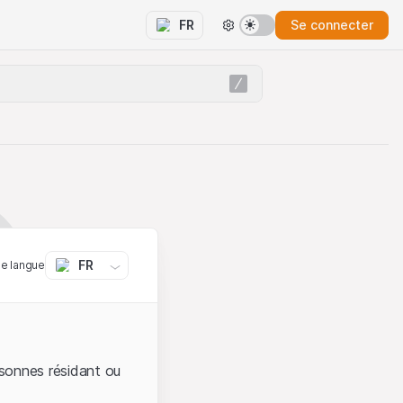
Se connecter
FR
FR
ne langue
sonnes résidant ou