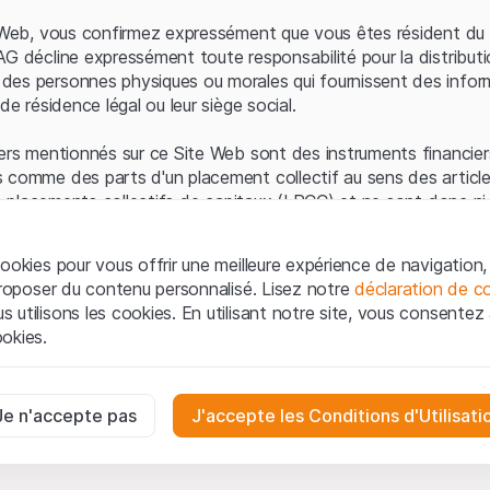
Erreur du serveur
e Web, vous confirmez expressément que vous êtes résident du 
AG décline expressément toute responsabilité pour la distributi
es personnes physiques ou morales qui fournissent des infor
de résidence légal ou leur siège social.
ers mentionnés sur ce Site Web sont des instruments financiers
 comme des parts d'un placement collectif au sens des article
les placements collectifs de capitaux (LPCC) et ne sont donc ni 
 de surveillance des marchés financiers (FINMA) ni enregistrés 
 bénéficient pas de la protection spécifique des investisseurs
ookies pour vous offrir une meilleure expérience de navigation, 
 proposer du contenu personnalisé. Lisez notre
déclaration de co
ation et informations juridiques
utilisons les cookies. En utilisant notre site, vous consentez à 
e Web de Leonteq Securities AG (ci-après "Site Web"), vous con
okies.
 vous acceptez les informations juridiques, les notes important
ion
présentées ici. Si vous n'acceptez pas les Conditions d'utili
aires
e Site Web.
ssaires au bon fonctionnement du site Internet et ne peuvent pas ê
Je n'accepte pas
J'accepte les Conditions d'Utilisati
iétaires
ropriété intellectuelle (par exemple, les droits d'auteur, de con
es interactions des visiteurs du site Internet de manière anonyme po
 matériel présenté sur le Site Web appartiennent à Leonteq Sec