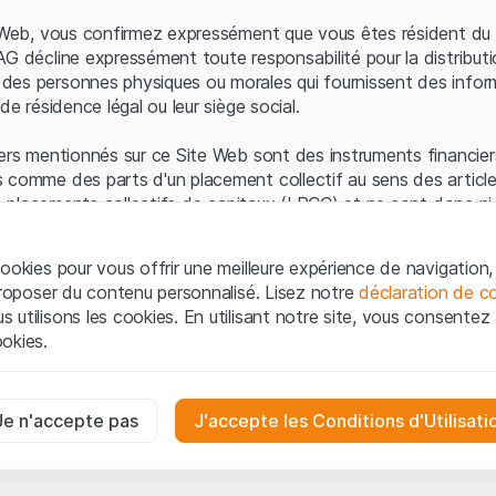
Erreur du serveur
e Web, vous confirmez expressément que vous êtes résident du 
AG décline expressément toute responsabilité pour la distributi
es personnes physiques ou morales qui fournissent des infor
de résidence légal ou leur siège social.
ers mentionnés sur ce Site Web sont des instruments financiers
 comme des parts d'un placement collectif au sens des article
les placements collectifs de capitaux (LPCC) et ne sont donc ni 
 de surveillance des marchés financiers (FINMA) ni enregistrés 
 bénéficient pas de la protection spécifique des investisseurs
ookies pour vous offrir une meilleure expérience de navigation, 
 proposer du contenu personnalisé. Lisez notre
déclaration de co
ation et informations juridiques
utilisons les cookies. En utilisant notre site, vous consentez à 
e Web de Leonteq Securities AG (ci-après "Site Web"), vous con
okies.
 vous acceptez les informations juridiques, les notes important
ion
présentées ici. Si vous n'acceptez pas les Conditions d'utili
aires
e Site Web.
ssaires au bon fonctionnement du site Internet et ne peuvent pas ê
Je n'accepte pas
J'accepte les Conditions d'Utilisati
iétaires
ropriété intellectuelle (par exemple, les droits d'auteur, de con
es interactions des visiteurs du site Internet de manière anonyme po
 matériel présenté sur le Site Web appartiennent à Leonteq Sec