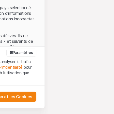
.
pays sélectionné.
on d'informations
mations incorrectes
 dérivés. Ils ne
s 7 et suivants de
surveillés par
auprès de la FINMA.
Paramètres
 prévue par la LPCC.
analyser le trafic
nfidentialité
pour
l’utilisation que
firmez que vous
es et les
sation, veuillez-vous
tre désactivés.
on et les Cookies
ception et de
ur mieux
urities AG ou à ses