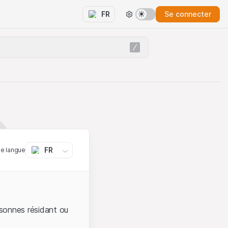
Se connecter
FR
FR
ne langue
sonnes résidant ou