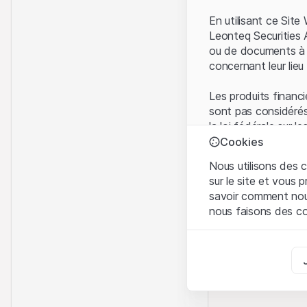
En utilisant ce Sit
Leonteq Securities 
ou de documents à d
concernant leur lieu 
Les produits financi
sont pas considérés
la loi fédérale sur 
l'Autorité fédérale
Cookies
Les investisseurs ne
Nous utilisons des c
sur le site et vous
Conditions d'utilis
savoir comment nous 
En utilisant le Sit
nous faisons des co
avez compris et que
Conditions d'utilisat
Strictement nécess
abstenir d'utiliser c
Ces cookies sont néce
Informations propr
Analyses
Tous les droits de p
Ces cookies suivent l
marque) relatifs au